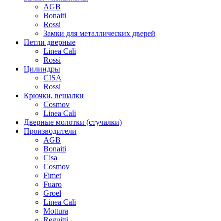
AGB
Bonaiti
Rossi
Замки для металлических дверей
Петли дверные
Linea Cali
Rossi
Цилиндры
CISA
Rossi
Крючки, вешалки
Cosmov
Linea Cali
Дверные молотки (стучалки)
Производители
AGB
Bonaiti
Cisa
Cosmov
Fimet
Fuaro
Groel
Linea Cali
Mottura
Reguitti