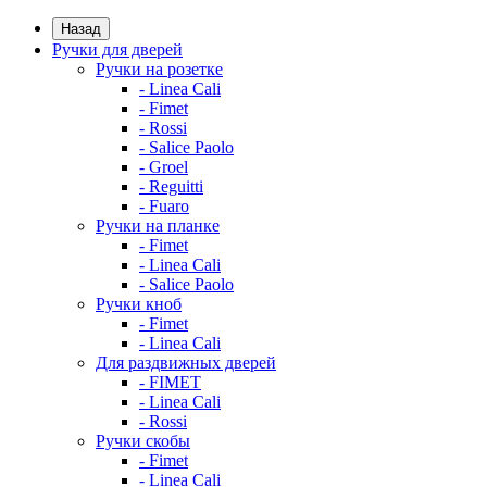
Назад
Ручки для дверей
Ручки на розетке
- Linea Cali
- Fimet
- Rossi
- Salice Paolo
- Groel
- Reguitti
- Fuaro
Ручки на планке
- Fimet
- Linea Cali
- Salice Paolo
Ручки кноб
- Fimet
- Linea Cali
Для раздвижных дверей
- FIMET
- Linea Cali
- Rossi
Ручки скобы
- Fimet
- Linea Cali