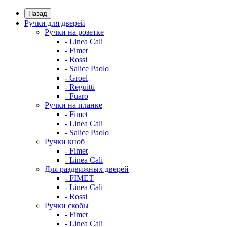
Назад
Ручки для дверей
Ручки на розетке
- Linea Cali
- Fimet
- Rossi
- Salice Paolo
- Groel
- Reguitti
- Fuaro
Ручки на планке
- Fimet
- Linea Cali
- Salice Paolo
Ручки кноб
- Fimet
- Linea Cali
Для раздвижных дверей
- FIMET
- Linea Cali
- Rossi
Ручки скобы
- Fimet
- Linea Cali