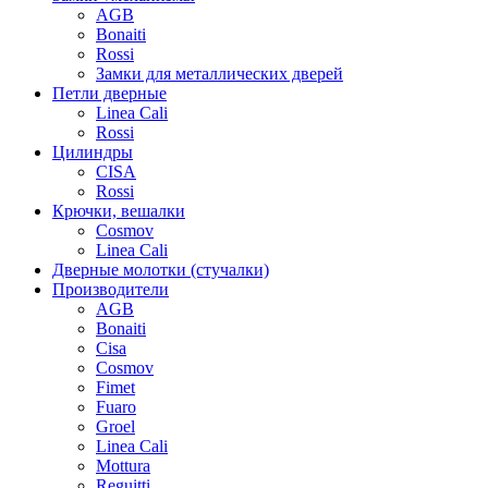
AGB
Bonaiti
Rossi
Замки для металлических дверей
Петли дверные
Linea Cali
Rossi
Цилиндры
CISA
Rossi
Крючки, вешалки
Cosmov
Linea Cali
Дверные молотки (стучалки)
Производители
AGB
Bonaiti
Cisa
Cosmov
Fimet
Fuaro
Groel
Linea Cali
Mottura
Reguitti