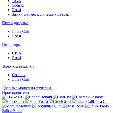
AGB
Bonaiti
Rossi
Замки для металлических дверей
Петли дверные
Linea Cali
Rossi
Цилиндры
CISA
Rossi
Крючки, вешалки
Cosmov
Linea Cali
Дверные молотки (стучалки)
Производители
AGB
Bonaiti
Cisa
Cosmov
Fimet
Fuaro
Groel
Linea Cali
Mottura
Reguitti
Rossi
Salice Paolo