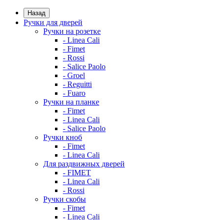
Назад
Ручки для дверей
Ручки на розетке
- Linea Cali
- Fimet
- Rossi
- Salice Paolo
- Groel
- Reguitti
- Fuaro
Ручки на планке
- Fimet
- Linea Cali
- Salice Paolo
Ручки кноб
- Fimet
- Linea Cali
Для раздвижных дверей
- FIMET
- Linea Cali
- Rossi
Ручки скобы
- Fimet
- Linea Cali