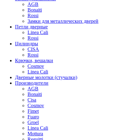
AGB
Bonaiti
Rossi
Замки для металлических дверей
Петли дверные
Linea Cali
Rossi
Цилиндры
CISA
Rossi
Крючки, вешалки
Cosmov
Linea Cali
Дверные молотки (стучалки)
Производители
AGB
Bonaiti
Cisa
Cosmov
Fimet
Fuaro
Groel
Linea Cali
Mottura
Reguitti