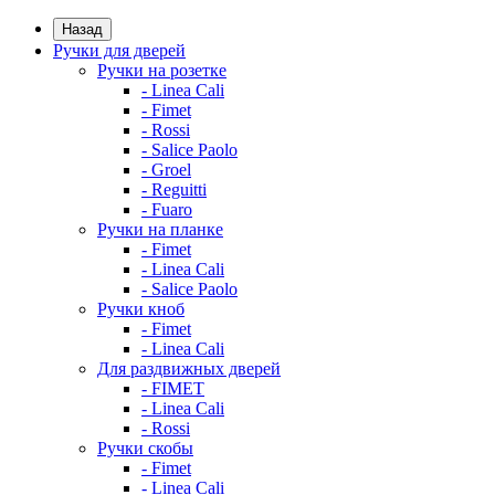
Назад
Ручки для дверей
Ручки на розетке
- Linea Cali
- Fimet
- Rossi
- Salice Paolo
- Groel
- Reguitti
- Fuaro
Ручки на планке
- Fimet
- Linea Cali
- Salice Paolo
Ручки кноб
- Fimet
- Linea Cali
Для раздвижных дверей
- FIMET
- Linea Cali
- Rossi
Ручки скобы
- Fimet
- Linea Cali