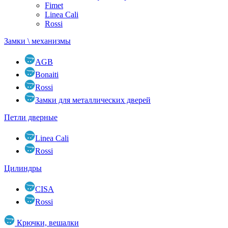
Fimet
Linea Cali
Rossi
Замки \ механизмы
AGB
Bonaiti
Rossi
Замки для металлических дверей
Петли дверные
Linea Cali
Rossi
Цилиндры
CISA
Rossi
Крючки, вешалки