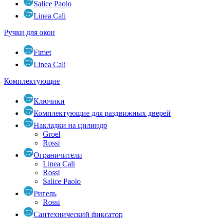
Salice Paolo
Linea Cali
Ручки для окон
Fimet
Linea Cali
Комплектующие
Ключики
Комплектующие для раздвижных дверей
Накладки на цилиндр
Groel
Rossi
Ограничители
Linea Cali
Rossi
Salice Paolo
Ригель
Rossi
Сантехнический фиксатор