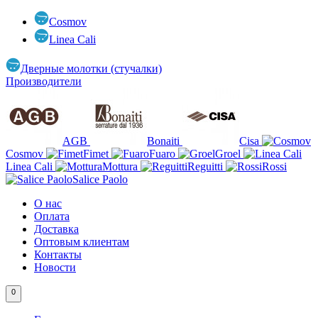
Cosmov
Linea Cali
Дверные молотки (стучалки)
Производители
AGB
Bonaiti
Cisa
Cosmov
Fimet
Fuaro
Groel
Linea Cali
Mottura
Reguitti
Rossi
Salice Paolo
О нас
Оплата
Доставка
Оптовым клиентам
Контакты
Новости
0