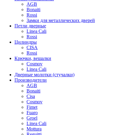
AGB
Bonaiti
Rossi
Замки для металлических дверей
Петли дверные
Linea Cali
Rossi
Цилиндры
CISA
Rossi
Крючки, вешалки
Cosmov
Linea Cali
Дверные молотки (стучалки)
Производители
AGB
Bonaiti
Cisa
Cosmov
Fimet
Fuaro
Groel
Linea Cali
Mottura
Reguitti