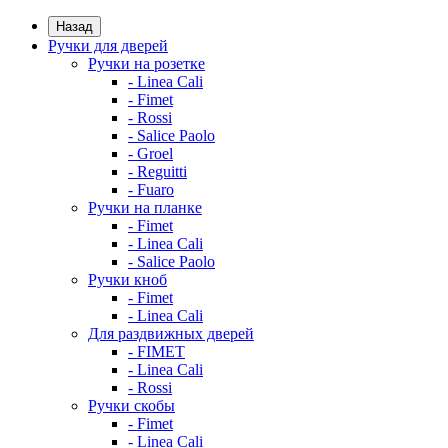
Назад
Ручки для дверей
Ручки на розетке
- Linea Cali
- Fimet
- Rossi
- Salice Paolo
- Groel
- Reguitti
- Fuaro
Ручки на планке
- Fimet
- Linea Cali
- Salice Paolo
Ручки кноб
- Fimet
- Linea Cali
Для раздвижных дверей
- FIMET
- Linea Cali
- Rossi
Ручки скобы
- Fimet
- Linea Cali