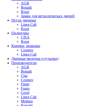
AGB
Bonaiti
Rossi
Замки для металлических дверей
Петли дверные
Linea Cali
Rossi
Цилиндры
CISA
Rossi
Крючки, вешалки
Cosmov
Linea Cali
Дверные молотки (стучалки)
Производители
AGB
Bonaiti
Cisa
Cosmov
Fimet
Fuaro
Groel
Linea Cali
Mottura
Reguitti