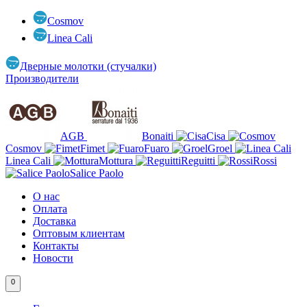
Cosmov
Linea Cali
Дверные молотки (стучалки)
Производители
AGB
Bonaiti
Cisa
Cosmov
Fimet
Fuaro
Groel
Linea Cali
Mottura
Reguitti
Rossi
Salice Paolo
О нас
Оплата
Доставка
Оптовым клиентам
Контакты
Новости
0