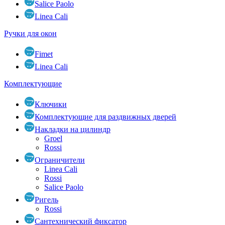
Salice Paolo
Linea Cali
Ручки для окон
Fimet
Linea Cali
Комплектующие
Ключики
Комплектующие для раздвижных дверей
Накладки на цилиндр
Groel
Rossi
Ограничители
Linea Cali
Rossi
Salice Paolo
Ригель
Rossi
Сантехнический фиксатор