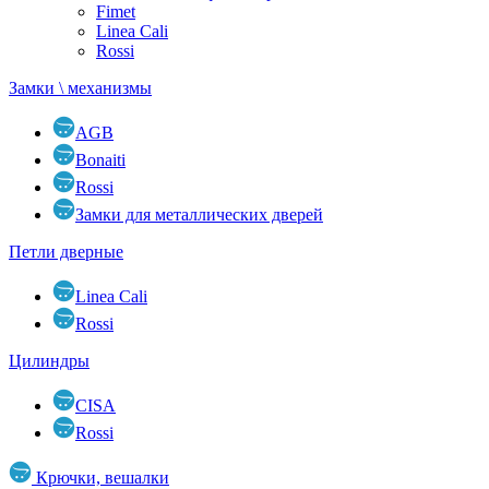
Fimet
Linea Cali
Rossi
Замки \ механизмы
AGB
Bonaiti
Rossi
Замки для металлических дверей
Петли дверные
Linea Cali
Rossi
Цилиндры
CISA
Rossi
Крючки, вешалки