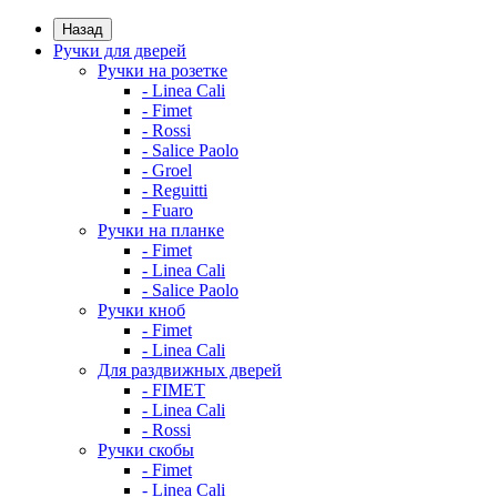
Назад
Ручки для дверей
Ручки на розетке
- Linea Cali
- Fimet
- Rossi
- Salice Paolo
- Groel
- Reguitti
- Fuaro
Ручки на планке
- Fimet
- Linea Cali
- Salice Paolo
Ручки кноб
- Fimet
- Linea Cali
Для раздвижных дверей
- FIMET
- Linea Cali
- Rossi
Ручки скобы
- Fimet
- Linea Cali