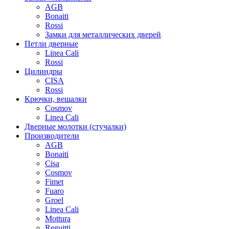
AGB
Bonaiti
Rossi
Замки для металлических дверей
Петли дверные
Linea Cali
Rossi
Цилиндры
CISA
Rossi
Крючки, вешалки
Cosmov
Linea Cali
Дверные молотки (стучалки)
Производители
AGB
Bonaiti
Cisa
Cosmov
Fimet
Fuaro
Groel
Linea Cali
Mottura
Reguitti