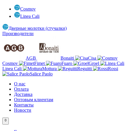
Cosmov
Linea Cali
Дверные молотки (стучалки)
Производители
AGB
Bonaiti
Cisa
Cosmov
Fimet
Fuaro
Groel
Linea Cali
Mottura
Reguitti
Rossi
Salice Paolo
О нас
Оплата
Доставка
Оптовым клиентам
Контакты
Новости
0