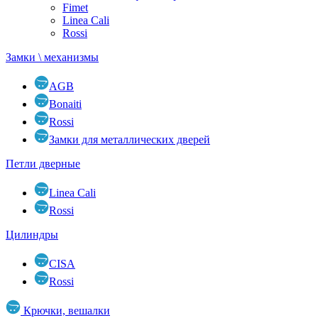
Fimet
Linea Cali
Rossi
Замки \ механизмы
AGB
Bonaiti
Rossi
Замки для металлических дверей
Петли дверные
Linea Cali
Rossi
Цилиндры
CISA
Rossi
Крючки, вешалки