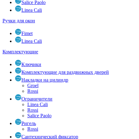
Salice Paolo
Linea Cali
Ручки для окон
Fimet
Linea Cali
Комплектующие
Ключики
Комплектующие для раздвижных дверей
Накладки на цилиндр
Groel
Rossi
Ограничители
Linea Cali
Rossi
Salice Paolo
Ригель
Rossi
Сантехнический фиксатор