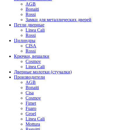
AGB
Bonaiti
Rossi
Замки для металлических дверей
Петли дверные
Linea Cali
Rossi
Цилиндры
CISA
Rossi
Крючки, вешалки
Cosmov
Linea Cali
Дверные молотки (стучалки)
Производители
AGB
Bonaiti
Cisa
Cosmov
Fimet
Fuaro
Groel
Linea Cali
Mottura
Reguitti