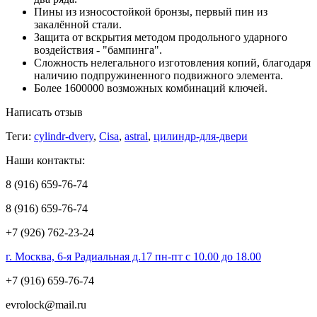
Пины из износостойкой бронзы, первый пин из
закалённой стали.
Защита от вскрытия методом продольного ударного
воздействия - "бампинга".
Сложность нелегального изготовления копий, благодаря
наличию подпружиненного подвижного элемента.
Более 1600000 возможных комбинаций ключей.
Написать отзыв
Теги:
cylindr-dvery
,
Cisa
,
astral
,
цилиндр-для-двери
Наши контакты:
8 (916) 659-76-74
8 (916) 659-76-74
+7 (926) 762-23-24
г. Москва, 6-я Радиальная д.17 пн-пт с 10.00 до 18.00
+7 (916) 659-76-74
evrolock@mail.ru