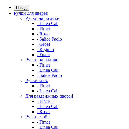
Назад
Ручки для дверей
Ручки на розетке
- Linea Cali
- Fimet
- Rossi
- Salice Paolo
- Groel
- Reguitti
- Fuaro
Ручки на планке
- Fimet
- Linea Cali
- Salice Paolo
Ручки кноб
- Fimet
- Linea Cali
Для раздвижных дверей
- FIMET
- Linea Cali
- Rossi
Ручки скобы
- Fimet
- Linea Cali