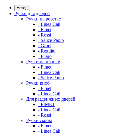
Назад
Ручки для дверей
Ручки на розетке
- Linea Cali
- Fimet
- Rossi
- Salice Paolo
- Groel
- Reguitti
- Fuaro
Ручки на планке
- Fimet
- Linea Cali
- Salice Paolo
Ручки кноб
- Fimet
- Linea Cali
Для раздвижных дверей
- FIMET
- Linea Cali
- Rossi
Ручки скобы
- Fimet
- Linea Cali