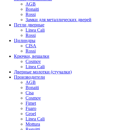
AGB
Bonaiti
Rossi
Замки для металлических дверей
Петли дверные
Linea Cali
Rossi
Цилиндры
CISA
Rossi
Крючки, вешалки
Cosmov
Linea Cali
Дверные молотки (стучалки)
Производители
AGB
Bonaiti
Cisa
Cosmov
Fimet
Fuaro
Groel
Linea Cali
Mottura
Reguitti