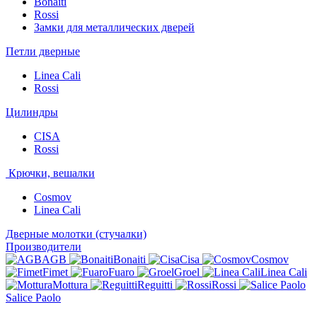
Bonaiti
Rossi
Замки для металлических дверей
Петли дверные
Linea Cali
Rossi
Цилиндры
CISA
Rossi
Крючки, вешалки
Cosmov
Linea Cali
Дверные молотки (стучалки)
Производители
AGB
Bonaiti
Cisa
Cosmov
Fimet
Fuaro
Groel
Linea Cali
Mottura
Reguitti
Rossi
Salice Paolo