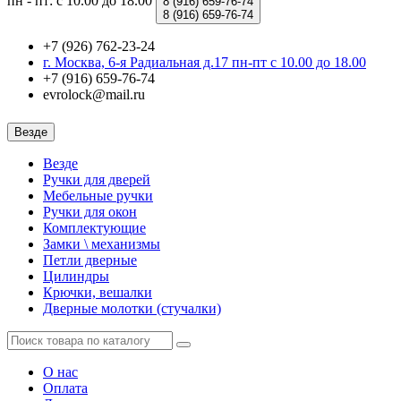
пн - пт: с 10.00 до 18.00
8 (916)
659-76-74
8 (916)
659-76-74
+7 (926) 762-23-24
г. Москва, 6-я Радиальная д.17 пн-пт с 10.00 до 18.00
+7 (916) 659-76-74
evrolock@mail.ru
Везде
Везде
Ручки для дверей
Мебельные ручки
Ручки для окон
Комплектующие
Замки \ механизмы
Петли дверные
Цилиндры
Крючки, вешалки
Дверные молотки (стучалки)
О нас
Оплата