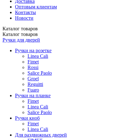
Доставка
Оптовым клиентам
Контакты
Новости
Каталог
товаров
Каталог
товаров
Ручки для дверей
Ручки на розетке
Linea Cali
Fimet
Rossi
Salice Paolo
Groel
Reguitti
Fuaro
Ручки на планке
Fimet
Linea Cali
Salice Paolo
Ручки кноб
Fimet
Linea Cali
Для раздвижных дверей