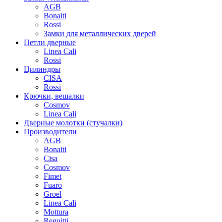
AGB
Bonaiti
Rossi
Замки для металлических дверей
Петли дверные
Linea Cali
Rossi
Цилиндры
CISA
Rossi
Крючки, вешалки
Cosmov
Linea Cali
Дверные молотки (стучалки)
Производители
AGB
Bonaiti
Cisa
Cosmov
Fimet
Fuaro
Groel
Linea Cali
Mottura
Reguitti