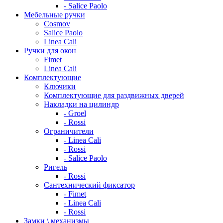
- Salice Paolo
Мебельные ручки
Cosmov
Salice Paolo
Linea Cali
Ручки для окон
Fimet
Linea Cali
Комплектующие
Ключики
Комплектующие для раздвижных дверей
Накладки на цилиндр
- Groel
- Rossi
Ограничители
- Linea Cali
- Rossi
- Salice Paolo
Ригель
- Rossi
Сантехнический фиксатор
- Fimet
- Linea Cali
- Rossi
Замки \ механизмы