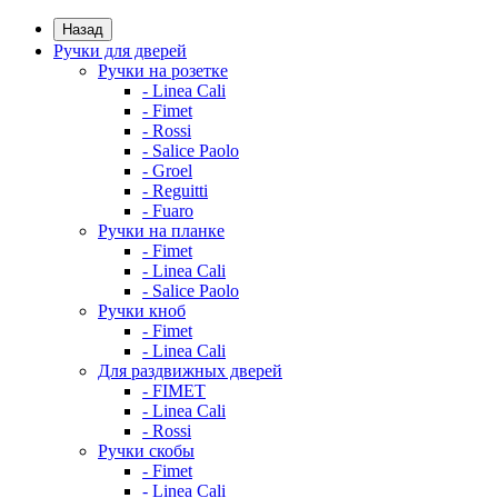
Назад
Ручки для дверей
Ручки на розетке
- Linea Cali
- Fimet
- Rossi
- Salice Paolo
- Groel
- Reguitti
- Fuaro
Ручки на планке
- Fimet
- Linea Cali
- Salice Paolo
Ручки кноб
- Fimet
- Linea Cali
Для раздвижных дверей
- FIMET
- Linea Cali
- Rossi
Ручки скобы
- Fimet
- Linea Cali