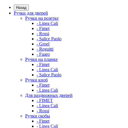
Назад
Ручки для дверей
Ручки на розетке
- Linea Cali
- Fimet
- Rossi
- Salice Paolo
- Groel
- Reguitti
- Fuaro
Ручки на планке
- Fimet
- Linea Cali
- Salice Paolo
Ручки кноб
- Fimet
- Linea Cali
Для раздвижных дверей
- FIMET
- Linea Cali
- Rossi
Ручки скобы
- Fimet
- Linea Cali