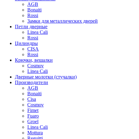
AGB
Bonaiti
Rossi
Замки для металлических дверей
Петли дверные
Linea Cali
Rossi
Цилиндры
CISA
Rossi
Крючки, вешалки
Cosmov
Linea Cali
Дверные молотки (стучалки)
Производители
AGB
Bonaiti
Cisa
Cosmov
Fimet
Fuaro
Groel
Linea Cali
Mottura
Reguitti