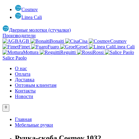
Cosmov
Linea Cali
Дверные молотки (стучалки)
Производители
AGB
Bonaiti
Cisa
Cosmov
Fimet
Fuaro
Groel
Linea Cali
Mottura
Reguitti
Rossi
Salice Paolo
О нас
Оплата
Доставка
Оптовым клиентам
Контакты
Новости
0
Главная
Мебельные ручки
Ручка-скоба Cosmov 1032