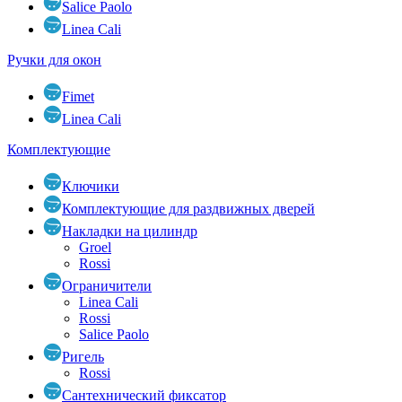
Salice Paolo
Linea Cali
Ручки для окон
Fimet
Linea Cali
Комплектующие
Ключики
Комплектующие для раздвижных дверей
Накладки на цилиндр
Groel
Rossi
Ограничители
Linea Cali
Rossi
Salice Paolo
Ригель
Rossi
Сантехнический фиксатор