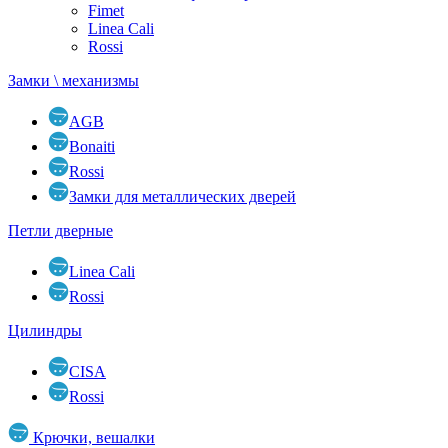
Fimet
Linea Cali
Rossi
Замки \ механизмы
AGB
Bonaiti
Rossi
Замки для металлических дверей
Петли дверные
Linea Cali
Rossi
Цилиндры
CISA
Rossi
Крючки, вешалки