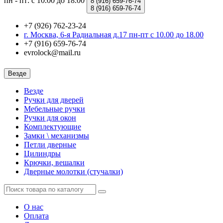
пн - пт: с 10.00 до 18.00
8 (916)
659-76-74
8 (916)
659-76-74
+7 (926) 762-23-24
г. Москва, 6-я Радиальная д.17 пн-пт с 10.00 до 18.00
+7 (916) 659-76-74
evrolock@mail.ru
Везде
Везде
Ручки для дверей
Мебельные ручки
Ручки для окон
Комплектующие
Замки \ механизмы
Петли дверные
Цилиндры
Крючки, вешалки
Дверные молотки (стучалки)
О нас
Оплата