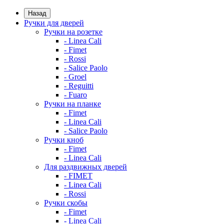
Назад
Ручки для дверей
Ручки на розетке
- Linea Cali
- Fimet
- Rossi
- Salice Paolo
- Groel
- Reguitti
- Fuaro
Ручки на планке
- Fimet
- Linea Cali
- Salice Paolo
Ручки кноб
- Fimet
- Linea Cali
Для раздвижных дверей
- FIMET
- Linea Cali
- Rossi
Ручки скобы
- Fimet
- Linea Cali