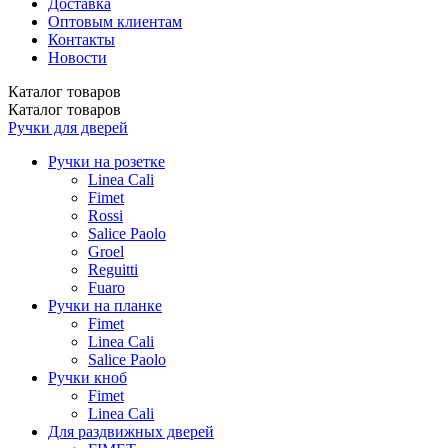
Доставка
Оптовым клиентам
Контакты
Новости
Каталог
товаров
Каталог
товаров
Ручки для дверей
Ручки на розетке
Linea Cali
Fimet
Rossi
Salice Paolo
Groel
Reguitti
Fuaro
Ручки на планке
Fimet
Linea Cali
Salice Paolo
Ручки кноб
Fimet
Linea Cali
Для раздвижных дверей