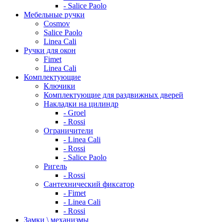
- Salice Paolo
Мебельные ручки
Cosmov
Salice Paolo
Linea Cali
Ручки для окон
Fimet
Linea Cali
Комплектующие
Ключики
Комплектующие для раздвижных дверей
Накладки на цилиндр
- Groel
- Rossi
Ограничители
- Linea Cali
- Rossi
- Salice Paolo
Ригель
- Rossi
Сантехнический фиксатор
- Fimet
- Linea Cali
- Rossi
Замки \ механизмы