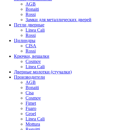
AGB
Bonaiti
Rossi
Замки для металлических дверей
Петли дверные
Linea Cali
Rossi
Цилиндры
CISA
Rossi
Крючки, вешалки
Cosmov
Linea Cali
Дверные молотки (стучалки)
Производители
AGB
Bonaiti
Cisa
Cosmov
Fimet
Fuaro
Groel
Linea Cali
Mottura
Reguitti