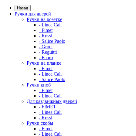
Назад
Ручки для дверей
Ручки на розетке
- Linea Cali
- Fimet
- Rossi
- Salice Paolo
- Groel
- Reguitti
- Fuaro
Ручки на планке
- Fimet
- Linea Cali
- Salice Paolo
Ручки кноб
- Fimet
- Linea Cali
Для раздвижных дверей
- FIMET
- Linea Cali
- Rossi
Ручки скобы
- Fimet
- Linea Cali