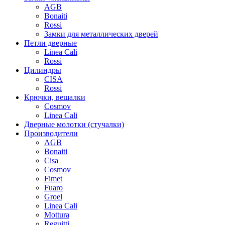
AGB
Bonaiti
Rossi
Замки для металлических дверей
Петли дверные
Linea Cali
Rossi
Цилиндры
CISA
Rossi
Крючки, вешалки
Cosmov
Linea Cali
Дверные молотки (стучалки)
Производители
AGB
Bonaiti
Cisa
Cosmov
Fimet
Fuaro
Groel
Linea Cali
Mottura
Reguitti