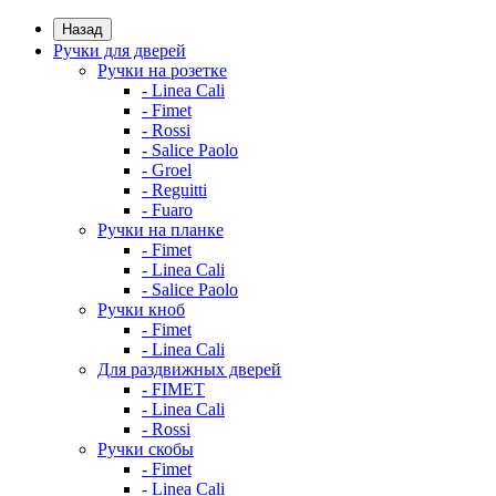
Назад
Ручки для дверей
Ручки на розетке
- Linea Cali
- Fimet
- Rossi
- Salice Paolo
- Groel
- Reguitti
- Fuaro
Ручки на планке
- Fimet
- Linea Cali
- Salice Paolo
Ручки кноб
- Fimet
- Linea Cali
Для раздвижных дверей
- FIMET
- Linea Cali
- Rossi
Ручки скобы
- Fimet
- Linea Cali