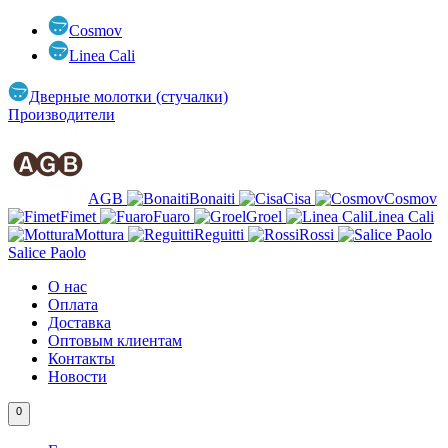
Cosmov
Linea Cali
Дверные молотки (стучалки)
Производители
AGB
Bonaiti
Cisa
Cosmov
Fimet
Fuaro
Groel
Linea Cali
Mottura
Reguitti
Rossi
Salice Paolo
О нас
Оплата
Доставка
Оптовым клиентам
Контакты
Новости
0