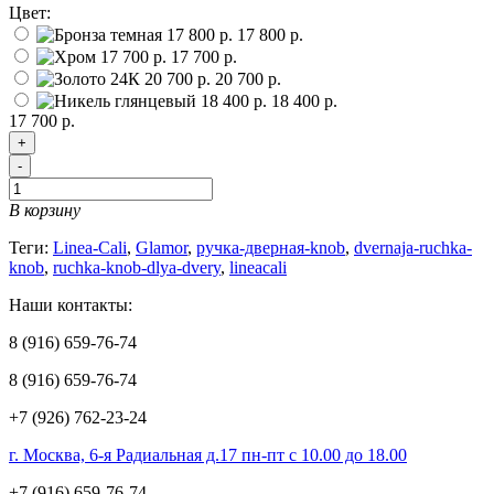
Цвет:
17 800 р.
17 700 р.
20 700 р.
18 400 р.
17 700 р.
+
-
В корзину
Теги:
Linea-Cali
,
Glamor
,
ручка-дверная-knob
,
dvernaja-ruchka-
knob
,
ruchka-knob-dlya-dvery
,
lineacali
Наши контакты:
8 (916) 659-76-74
8 (916) 659-76-74
+7 (926) 762-23-24
г. Москва, 6-я Радиальная д.17 пн-пт с 10.00 до 18.00
+7 (916) 659-76-74