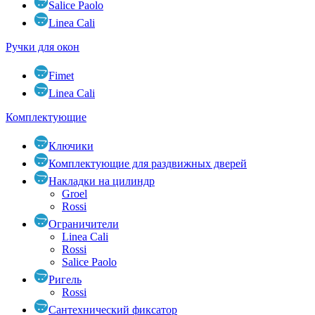
Salice Paolo
Linea Cali
Ручки для окон
Fimet
Linea Cali
Комплектующие
Ключики
Комплектующие для раздвижных дверей
Накладки на цилиндр
Groel
Rossi
Ограничители
Linea Cali
Rossi
Salice Paolo
Ригель
Rossi
Сантехнический фиксатор