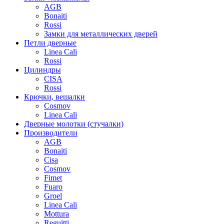
AGB
Bonaiti
Rossi
Замки для металлических дверей
Петли дверные
Linea Cali
Rossi
Цилиндры
CISA
Rossi
Крючки, вешалки
Cosmov
Linea Cali
Дверные молотки (стучалки)
Производители
AGB
Bonaiti
Cisa
Cosmov
Fimet
Fuaro
Groel
Linea Cali
Mottura
Reguitti