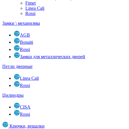
Fimet
Linea Cali
Rossi
Замки \ механизмы
AGB
Bonaiti
Rossi
Замки для металлических дверей
Петли дверные
Linea Cali
Rossi
Цилиндры
CISA
Rossi
Крючки, вешалки