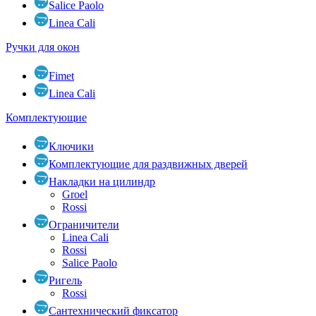
Salice Paolo
Linea Cali
Ручки для окон
Fimet
Linea Cali
Комплектующие
Ключики
Комплектующие для раздвижных дверей
Накладки на цилиндр
Groel
Rossi
Ограничители
Linea Cali
Rossi
Salice Paolo
Ригель
Rossi
Сантехнический фиксатор