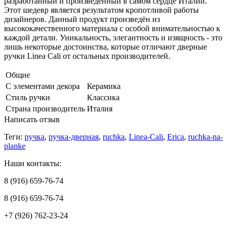
разработанный и произведённый в самом сердце Италии.
Этот шедевр является результатом кропотливой работы
дизайнеров. Данный продукт произведён из
высококачественного материала с особой внимательностью к
каждой детали. Уникальность, элегантность и изящность - это
лишь некоторые достоинства, которые отличают дверные
ручки Linea Cali от остальных производителей.
Общие
С элементами декора
Керамика
Стиль ручки
Классика
Страна производитель
Италия
Написать отзыв
Теги:
ручка
,
ручка-дверная
,
ruchka
,
Linea-Cali
,
Erica
,
ruchka-na-
planke
Наши контакты:
8 (916) 659-76-74
8 (916) 659-76-74
+7 (926) 762-23-24