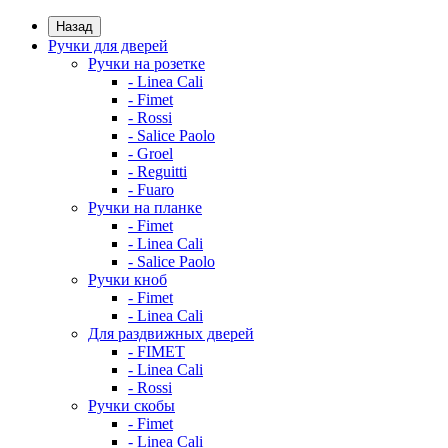
Назад
Ручки для дверей
Ручки на розетке
- Linea Cali
- Fimet
- Rossi
- Salice Paolo
- Groel
- Reguitti
- Fuaro
Ручки на планке
- Fimet
- Linea Cali
- Salice Paolo
Ручки кноб
- Fimet
- Linea Cali
Для раздвижных дверей
- FIMET
- Linea Cali
- Rossi
Ручки скобы
- Fimet
- Linea Cali