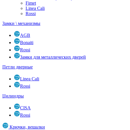
Fimet
Linea Cali
Rossi
Замки \ механизмы
AGB
Bonaiti
Rossi
Замки для металлических дверей
Петли дверные
Linea Cali
Rossi
Цилиндры
CISA
Rossi
Крючки, вешалки