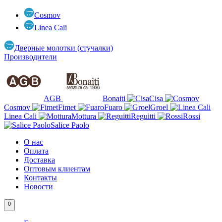
Cosmov
Linea Cali
Дверные молотки (стучалки)
Производители
AGB
Bonaiti
Cisa
Cosmov
Fimet
Fuaro
Groel
Linea Cali
Mottura
Reguitti
Rossi
Salice Paolo
О нас
Оплата
Доставка
Оптовым клиентам
Контакты
Новости
0