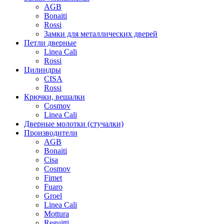
AGB
Bonaiti
Rossi
Замки для металлических дверей
Петли дверные
Linea Cali
Rossi
Цилиндры
CISA
Rossi
Крючки, вешалки
Cosmov
Linea Cali
Дверные молотки (стучалки)
Производители
AGB
Bonaiti
Cisa
Cosmov
Fimet
Fuaro
Groel
Linea Cali
Mottura
Reguitti