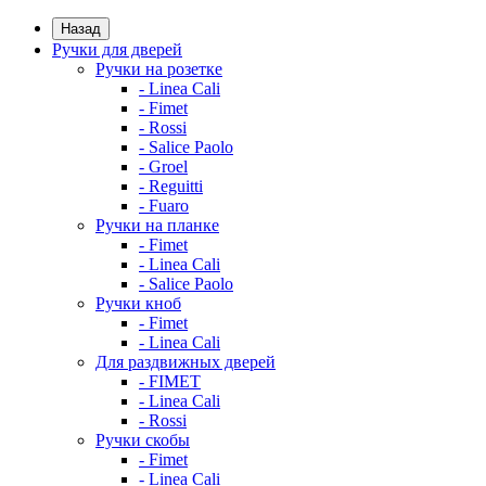
Назад
Ручки для дверей
Ручки на розетке
- Linea Cali
- Fimet
- Rossi
- Salice Paolo
- Groel
- Reguitti
- Fuaro
Ручки на планке
- Fimet
- Linea Cali
- Salice Paolo
Ручки кноб
- Fimet
- Linea Cali
Для раздвижных дверей
- FIMET
- Linea Cali
- Rossi
Ручки скобы
- Fimet
- Linea Cali