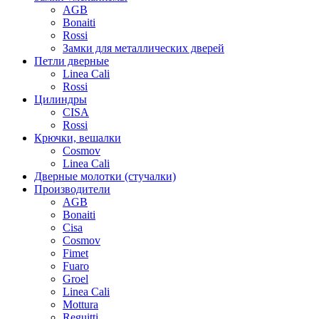
AGB
Bonaiti
Rossi
Замки для металлических дверей
Петли дверные
Linea Cali
Rossi
Цилиндры
CISA
Rossi
Крючки, вешалки
Cosmov
Linea Cali
Дверные молотки (стучалки)
Производители
AGB
Bonaiti
Cisa
Cosmov
Fimet
Fuaro
Groel
Linea Cali
Mottura
Reguitti