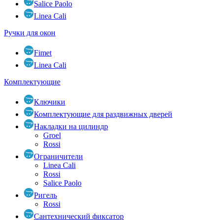
Salice Paolo
Linea Cali
Ручки для окон
Fimet
Linea Cali
Комплектующие
Ключики
Комплектующие для раздвижных дверей
Накладки на цилиндр
Groel
Rossi
Ограничители
Linea Cali
Rossi
Salice Paolo
Ригель
Rossi
Сантехнический фиксатор