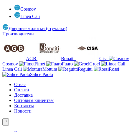
Cosmov
Linea Cali
Дверные молотки (стучалки)
Производители
AGB
Bonaiti
Cisa
Cosmov
Fimet
Fuaro
Groel
Linea Cali
Mottura
Reguitti
Rossi
Salice Paolo
О нас
Оплата
Доставка
Оптовым клиентам
Контакты
Новости
0