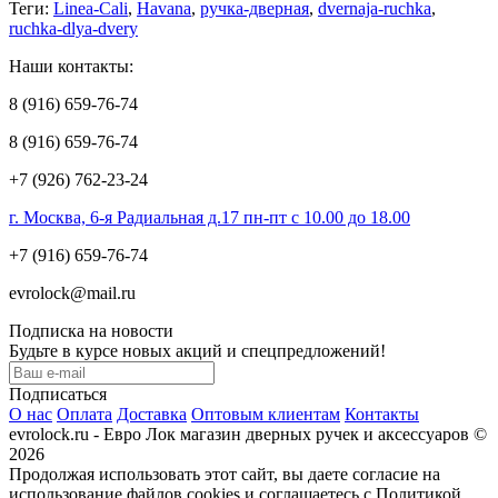
Теги:
Linea-Cali
,
Havana
,
ручка-дверная
,
dvernaja-ruchka
,
ruchka-dlya-dvery
Наши контакты:
8 (916) 659-76-74
8 (916) 659-76-74
+7 (926) 762-23-24
г. Москва, 6-я Радиальная д.17 пн-пт с 10.00 до 18.00
+7 (916) 659-76-74
evrolock@mail.ru
Подписка на новости
Будьте в курсе новых акций и спецпредложений!
Подписаться
О нас
Оплата
Доставка
Оптовым клиентам
Контакты
evrolock.ru - Евро Лок магазин дверных ручек и аксессуаров ©
2026
Продолжая использовать этот сайт, вы даете согласие на
использование файлов cookies и соглашаетесь с Политикой