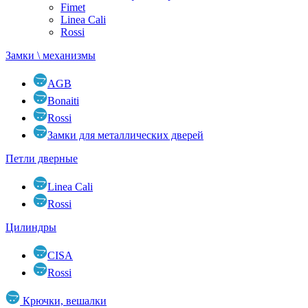
Fimet
Linea Cali
Rossi
Замки \ механизмы
AGB
Bonaiti
Rossi
Замки для металлических дверей
Петли дверные
Linea Cali
Rossi
Цилиндры
CISA
Rossi
Крючки, вешалки