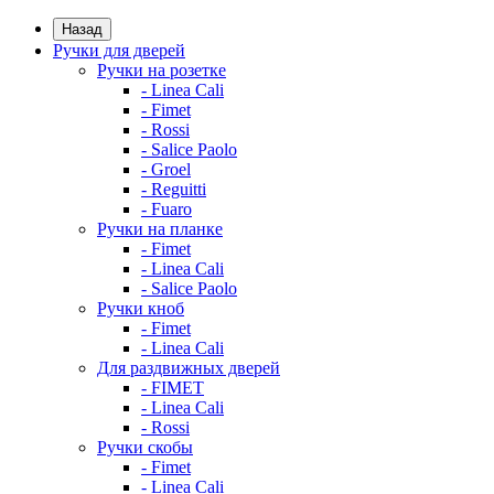
Назад
Ручки для дверей
Ручки на розетке
- Linea Cali
- Fimet
- Rossi
- Salice Paolo
- Groel
- Reguitti
- Fuaro
Ручки на планке
- Fimet
- Linea Cali
- Salice Paolo
Ручки кноб
- Fimet
- Linea Cali
Для раздвижных дверей
- FIMET
- Linea Cali
- Rossi
Ручки скобы
- Fimet
- Linea Cali