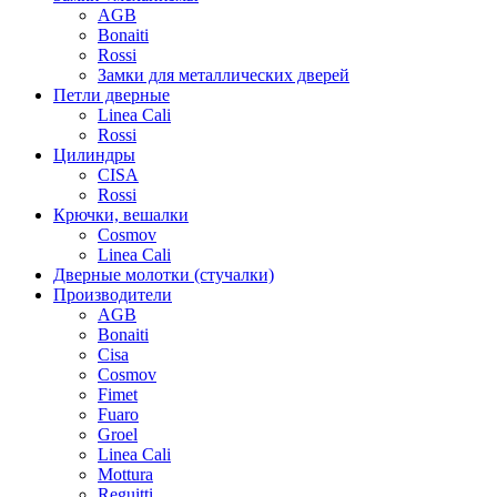
AGB
Bonaiti
Rossi
Замки для металлических дверей
Петли дверные
Linea Cali
Rossi
Цилиндры
CISA
Rossi
Крючки, вешалки
Cosmov
Linea Cali
Дверные молотки (стучалки)
Производители
AGB
Bonaiti
Cisa
Cosmov
Fimet
Fuaro
Groel
Linea Cali
Mottura
Reguitti