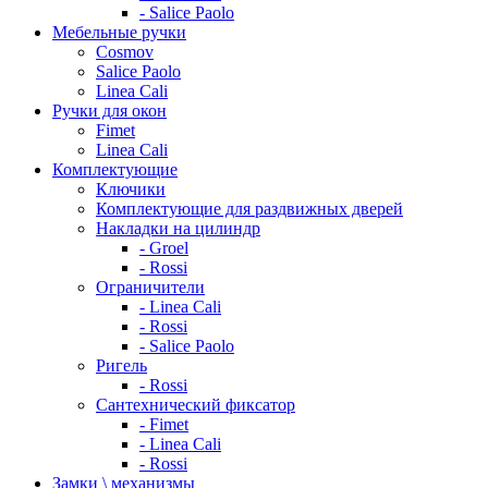
- Salice Paolo
Мебельные ручки
Cosmov
Salice Paolo
Linea Cali
Ручки для окон
Fimet
Linea Cali
Комплектующие
Ключики
Комплектующие для раздвижных дверей
Накладки на цилиндр
- Groel
- Rossi
Ограничители
- Linea Cali
- Rossi
- Salice Paolo
Ригель
- Rossi
Сантехнический фиксатор
- Fimet
- Linea Cali
- Rossi
Замки \ механизмы