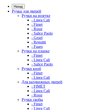
Назад
Ручки для дверей
Ручки на розетке
- Linea Cali
- Fimet
- Rossi
- Salice Paolo
- Groel
- Reguitti
- Fuaro
Ручки на планке
- Fimet
- Linea Cali
- Salice Paolo
Ручки кноб
- Fimet
- Linea Cali
Для раздвижных дверей
- FIMET
- Linea Cali
- Rossi
Ручки скобы
- Fimet
- Linea Cali