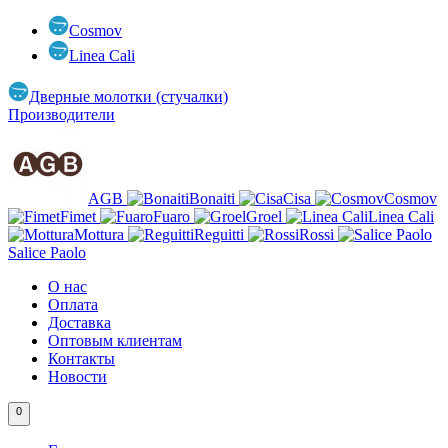
Cosmov
Linea Cali
Дверные молотки (стучалки)
Производители
AGB
Bonaiti
Cisa
Cosmov
Fimet
Fuaro
Groel
Linea Cali
Mottura
Reguitti
Rossi
Salice Paolo
О нас
Оплата
Доставка
Оптовым клиентам
Контакты
Новости
0