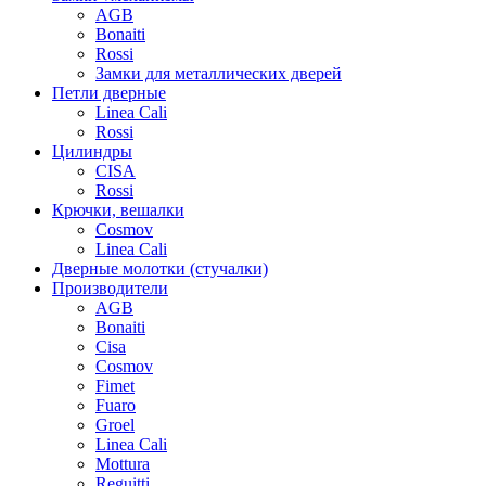
AGB
Bonaiti
Rossi
Замки для металлических дверей
Петли дверные
Linea Cali
Rossi
Цилиндры
CISA
Rossi
Крючки, вешалки
Cosmov
Linea Cali
Дверные молотки (стучалки)
Производители
AGB
Bonaiti
Cisa
Cosmov
Fimet
Fuaro
Groel
Linea Cali
Mottura
Reguitti