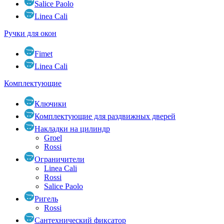
Salice Paolo
Linea Cali
Ручки для окон
Fimet
Linea Cali
Комплектующие
Ключики
Комплектующие для раздвижных дверей
Накладки на цилиндр
Groel
Rossi
Ограничители
Linea Cali
Rossi
Salice Paolo
Ригель
Rossi
Сантехнический фиксатор