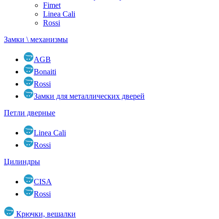
Fimet
Linea Cali
Rossi
Замки \ механизмы
AGB
Bonaiti
Rossi
Замки для металлических дверей
Петли дверные
Linea Cali
Rossi
Цилиндры
CISA
Rossi
Крючки, вешалки