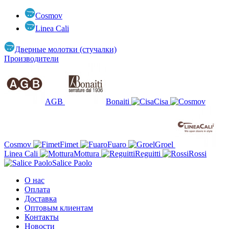
Cosmov
Linea Cali
Дверные молотки (стучалки)
Производители
AGB
Bonaiti
Cisa
Cosmov
Fimet
Fuaro
Groel
Linea Cali
Mottura
Reguitti
Rossi
Salice Paolo
О нас
Оплата
Доставка
Оптовым клиентам
Контакты
Новости