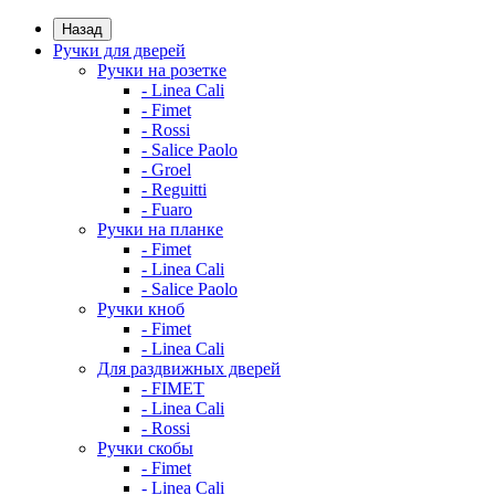
Назад
Ручки для дверей
Ручки на розетке
- Linea Cali
- Fimet
- Rossi
- Salice Paolo
- Groel
- Reguitti
- Fuaro
Ручки на планке
- Fimet
- Linea Cali
- Salice Paolo
Ручки кноб
- Fimet
- Linea Cali
Для раздвижных дверей
- FIMET
- Linea Cali
- Rossi
Ручки скобы
- Fimet
- Linea Cali