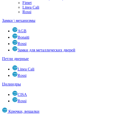
Fimet
Linea Cali
Rossi
Замки \ механизмы
AGB
Bonaiti
Rossi
Замки для металлических дверей
Петли дверные
Linea Cali
Rossi
Цилиндры
CISA
Rossi
Крючки, вешалки