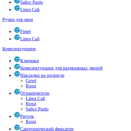
Salice Paolo
Linea Cali
Ручки для окон
Fimet
Linea Cali
Комплектующие
Ключики
Комплектующие для раздвижных дверей
Накладки на цилиндр
Groel
Rossi
Ограничители
Linea Cali
Rossi
Salice Paolo
Ригель
Rossi
Сантехнический фиксатор