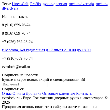
Теги:
Linea-Cali
,
Profilo
,
ручка-дверная
,
ruchka-dvernaja
,
ruchka-
dlya-dvery
Наши контакты:
8 (916) 659-76-74
8 (916) 659-76-74
+7 (926) 762-23-24
г. Москва, 6-я Радиальная д.17 пн-пт с 10.00 до 18.00
+7 (916) 659-76-74
evrolock@mail.ru
Подписка на новости
Будьте в курсе новых акций и спецпредложений!
Подписаться
О нас
Оплата
Доставка
Оптовым клиентам
Контакты
evrolock.ru - Евро Лок магазин дверных ручек и аксессуаров ©
2026
Продолжая использовать этот сайт, вы даете согласие на