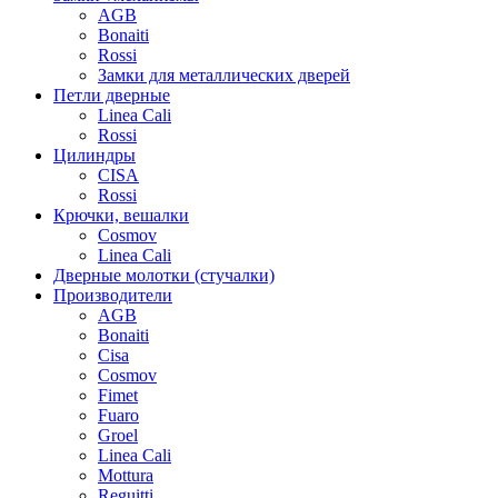
AGB
Bonaiti
Rossi
Замки для металлических дверей
Петли дверные
Linea Cali
Rossi
Цилиндры
CISA
Rossi
Крючки, вешалки
Cosmov
Linea Cali
Дверные молотки (стучалки)
Производители
AGB
Bonaiti
Cisa
Cosmov
Fimet
Fuaro
Groel
Linea Cali
Mottura
Reguitti