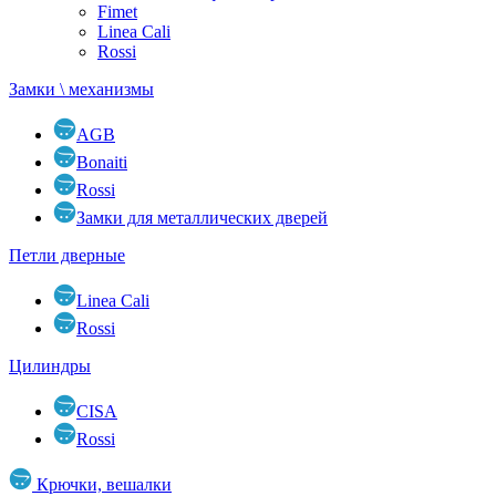
Fimet
Linea Cali
Rossi
Замки \ механизмы
AGB
Bonaiti
Rossi
Замки для металлических дверей
Петли дверные
Linea Cali
Rossi
Цилиндры
CISA
Rossi
Крючки, вешалки