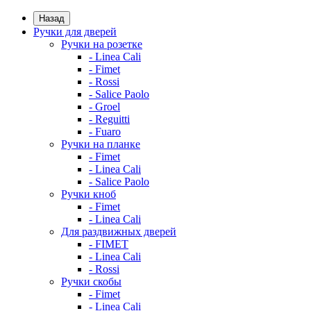
Назад
Ручки для дверей
Ручки на розетке
- Linea Cali
- Fimet
- Rossi
- Salice Paolo
- Groel
- Reguitti
- Fuaro
Ручки на планке
- Fimet
- Linea Cali
- Salice Paolo
Ручки кноб
- Fimet
- Linea Cali
Для раздвижных дверей
- FIMET
- Linea Cali
- Rossi
Ручки скобы
- Fimet
- Linea Cali