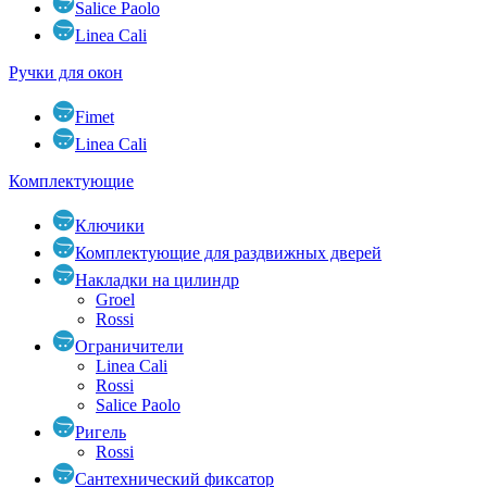
Salice Paolo
Linea Cali
Ручки для окон
Fimet
Linea Cali
Комплектующие
Ключики
Комплектующие для раздвижных дверей
Накладки на цилиндр
Groel
Rossi
Ограничители
Linea Cali
Rossi
Salice Paolo
Ригель
Rossi
Сантехнический фиксатор