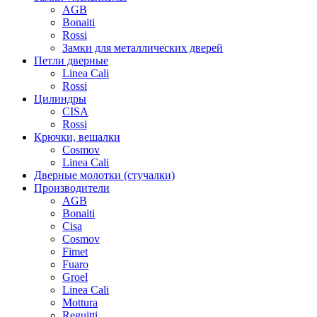
AGB
Bonaiti
Rossi
Замки для металлических дверей
Петли дверные
Linea Cali
Rossi
Цилиндры
CISA
Rossi
Крючки, вешалки
Cosmov
Linea Cali
Дверные молотки (стучалки)
Производители
AGB
Bonaiti
Cisa
Cosmov
Fimet
Fuaro
Groel
Linea Cali
Mottura
Reguitti