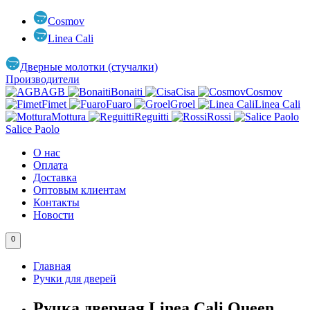
Cosmov
Linea Cali
Дверные молотки (стучалки)
Производители
AGB
Bonaiti
Cisa
Cosmov
Fimet
Fuaro
Groel
Linea Cali
Mottura
Reguitti
Rossi
Salice Paolo
О нас
Оплата
Доставка
Оптовым клиентам
Контакты
Новости
0
Главная
Ручки для дверей
Ручка дверная Linea Cali Queen