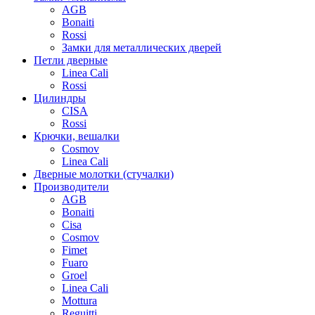
AGB
Bonaiti
Rossi
Замки для металлических дверей
Петли дверные
Linea Cali
Rossi
Цилиндры
CISA
Rossi
Крючки, вешалки
Cosmov
Linea Cali
Дверные молотки (стучалки)
Производители
AGB
Bonaiti
Cisa
Cosmov
Fimet
Fuaro
Groel
Linea Cali
Mottura
Reguitti