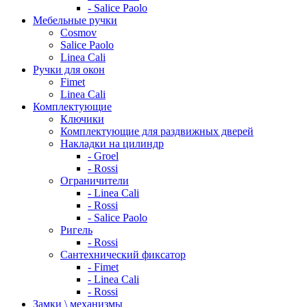
- Salice Paolo
Мебельные ручки
Cosmov
Salice Paolo
Linea Cali
Ручки для окон
Fimet
Linea Cali
Комплектующие
Ключики
Комплектующие для раздвижных дверей
Накладки на цилиндр
- Groel
- Rossi
Ограничители
- Linea Cali
- Rossi
- Salice Paolo
Ригель
- Rossi
Сантехнический фиксатор
- Fimet
- Linea Cali
- Rossi
Замки \ механизмы