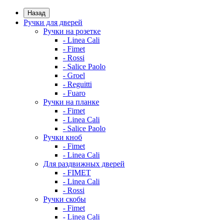
Назад
Ручки для дверей
Ручки на розетке
- Linea Cali
- Fimet
- Rossi
- Salice Paolo
- Groel
- Reguitti
- Fuaro
Ручки на планке
- Fimet
- Linea Cali
- Salice Paolo
Ручки кноб
- Fimet
- Linea Cali
Для раздвижных дверей
- FIMET
- Linea Cali
- Rossi
Ручки скобы
- Fimet
- Linea Cali