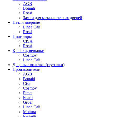
AGB
Bonaiti
Rossi
Замки для металлических дверей
Петли дверные
Linea Cali
Rossi
Цилиндры
CISA
Rossi
Крючки, вешалки
Cosmov
Linea Cali
Дверные молотки (стучалки)
Производители
AGB
Bonaiti
Cisa
Cosmov
Fimet
Fuaro
Groel
Linea Cali
Mottura
Reguitti