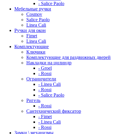
- Salice Paolo
Мебельные ручки
Cosmov
Salice Paolo
Linea Cali
Ручки для окон
Fimet
Linea Cali
Комплектующие
Ключики
Комплектующие для раздвижных дверей
Накладки на цилиндр
- Groel
- Rossi
Ограничители
- Linea Cali
- Rossi
- Salice Paolo
Ригель
- Rossi
Сантехнический фиксатор
- Fimet
- Linea Cali
- Rossi
Замки \ механизмы