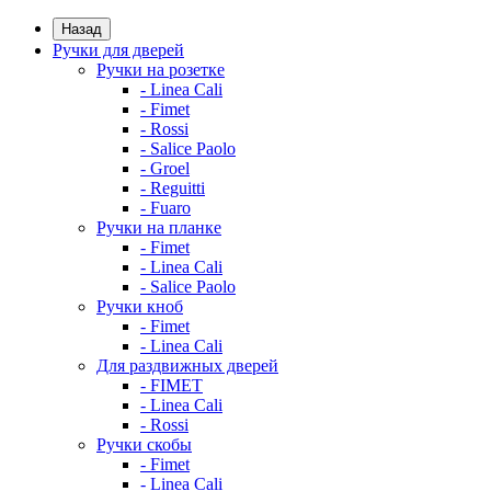
Назад
Ручки для дверей
Ручки на розетке
- Linea Cali
- Fimet
- Rossi
- Salice Paolo
- Groel
- Reguitti
- Fuaro
Ручки на планке
- Fimet
- Linea Cali
- Salice Paolo
Ручки кноб
- Fimet
- Linea Cali
Для раздвижных дверей
- FIMET
- Linea Cali
- Rossi
Ручки скобы
- Fimet
- Linea Cali