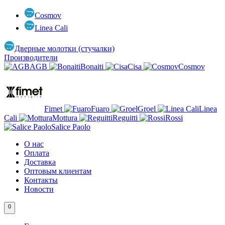
Cosmov
Linea Cali
Дверные молотки (стучалки)
Производители
AGB
Bonaiti
Cisa
Cosmov
Fimet
Fuaro
Groel
Linea
Cali
Mottura
Reguitti
Rossi
Salice Paolo
О нас
Оплата
Доставка
Оптовым клиентам
Контакты
Новости
0