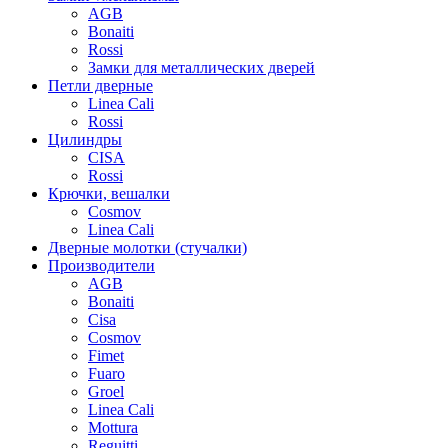
AGB
Bonaiti
Rossi
Замки для металлических дверей
Петли дверные
Linea Cali
Rossi
Цилиндры
CISA
Rossi
Крючки, вешалки
Cosmov
Linea Cali
Дверные молотки (стучалки)
Производители
AGB
Bonaiti
Cisa
Cosmov
Fimet
Fuaro
Groel
Linea Cali
Mottura
Reguitti