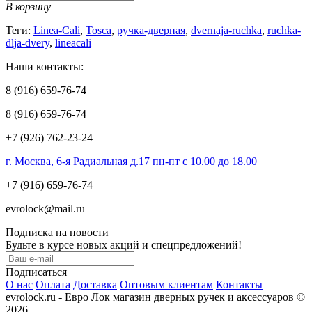
В корзину
Теги:
Linea-Cali
,
Tosca
,
ручка-дверная
,
dvernaja-ruchka
,
ruchka-
dlja-dvery
,
lineacali
Наши контакты:
8 (916) 659-76-74
8 (916) 659-76-74
+7 (926) 762-23-24
г. Москва, 6-я Радиальная д.17 пн-пт с 10.00 до 18.00
+7 (916) 659-76-74
evrolock@mail.ru
Подписка на новости
Будьте в курсе новых акций и спецпредложений!
Подписаться
О нас
Оплата
Доставка
Оптовым клиентам
Контакты
evrolock.ru - Евро Лок магазин дверных ручек и аксессуаров ©
2026