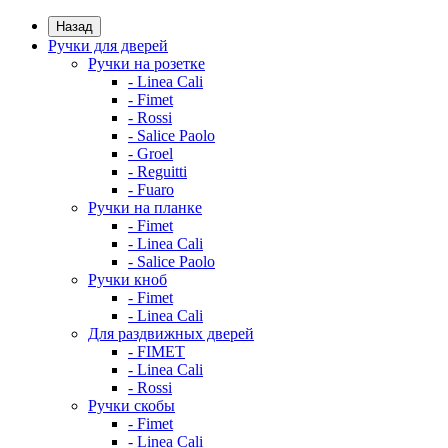
Назад
Ручки для дверей
Ручки на розетке
- Linea Cali
- Fimet
- Rossi
- Salice Paolo
- Groel
- Reguitti
- Fuaro
Ручки на планке
- Fimet
- Linea Cali
- Salice Paolo
Ручки кноб
- Fimet
- Linea Cali
Для раздвижных дверей
- FIMET
- Linea Cali
- Rossi
Ручки скобы
- Fimet
- Linea Cali