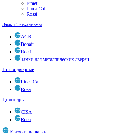
Fimet
Linea Cali
Rossi
Замки \ механизмы
AGB
Bonaiti
Rossi
Замки для металлических дверей
Петли дверные
Linea Cali
Rossi
Цилиндры
CISA
Rossi
Крючки, вешалки