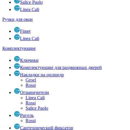
Salice Paolo
Linea Cali
Ручки для окон
Fimet
Linea Cali
Комплектующие
Ключики
Комплектующие для раздвижных дверей
Накладки на цилиндр
Groel
Rossi
Ограничители
Linea Cali
Rossi
Salice Paolo
Ригель
Rossi
Сантехнический фиксатор