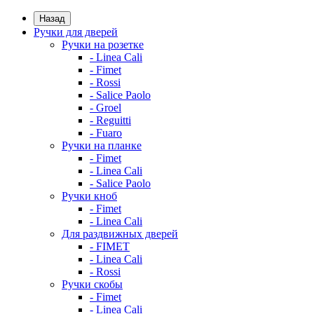
Назад
Ручки для дверей
Ручки на розетке
- Linea Cali
- Fimet
- Rossi
- Salice Paolo
- Groel
- Reguitti
- Fuaro
Ручки на планке
- Fimet
- Linea Cali
- Salice Paolo
Ручки кноб
- Fimet
- Linea Cali
Для раздвижных дверей
- FIMET
- Linea Cali
- Rossi
Ручки скобы
- Fimet
- Linea Cali