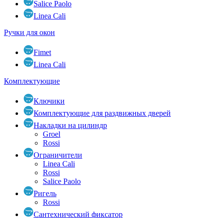
Salice Paolo
Linea Cali
Ручки для окон
Fimet
Linea Cali
Комплектующие
Ключики
Комплектующие для раздвижных дверей
Накладки на цилиндр
Groel
Rossi
Ограничители
Linea Cali
Rossi
Salice Paolo
Ригель
Rossi
Сантехнический фиксатор