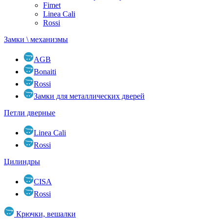
Fimet
Linea Cali
Rossi
Замки \ механизмы
AGB
Bonaiti
Rossi
Замки для металлических дверей
Петли дверные
Linea Cali
Rossi
Цилиндры
CISA
Rossi
Крючки, вешалки