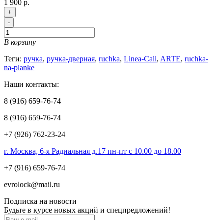
1 900 р.
+
-
В корзину
Теги:
ручка
,
ручка-дверная
,
ruchka
,
Linea-Cali
,
ARTE
,
ruchka-
na-planke
Наши контакты:
8 (916) 659-76-74
8 (916) 659-76-74
+7 (926) 762-23-24
г. Москва, 6-я Радиальная д.17 пн-пт с 10.00 до 18.00
+7 (916) 659-76-74
evrolock@mail.ru
Подписка на новости
Будьте в курсе новых акций и спецпредложений!