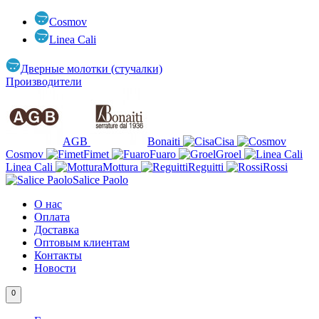
Cosmov
Linea Cali
Дверные молотки (стучалки)
Производители
AGB
Bonaiti
Cisa
Cosmov
Fimet
Fuaro
Groel
Linea Cali
Mottura
Reguitti
Rossi
Salice Paolo
О нас
Оплата
Доставка
Оптовым клиентам
Контакты
Новости
0