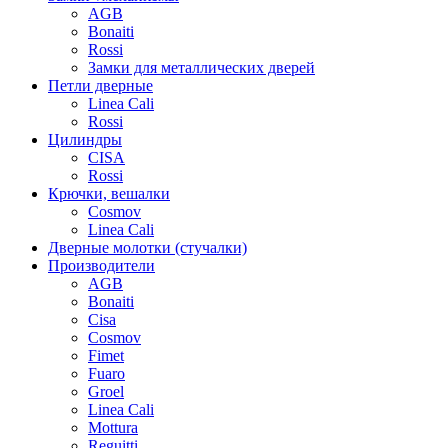
AGB
Bonaiti
Rossi
Замки для металлических дверей
Петли дверные
Linea Cali
Rossi
Цилиндры
CISA
Rossi
Крючки, вешалки
Cosmov
Linea Cali
Дверные молотки (стучалки)
Производители
AGB
Bonaiti
Cisa
Cosmov
Fimet
Fuaro
Groel
Linea Cali
Mottura
Reguitti