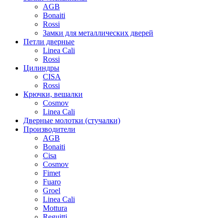
AGB
Bonaiti
Rossi
Замки для металлических дверей
Петли дверные
Linea Cali
Rossi
Цилиндры
CISA
Rossi
Крючки, вешалки
Cosmov
Linea Cali
Дверные молотки (стучалки)
Производители
AGB
Bonaiti
Cisa
Cosmov
Fimet
Fuaro
Groel
Linea Cali
Mottura
Reguitti