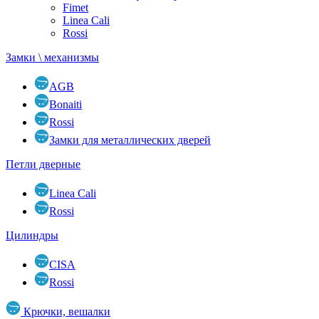
Fimet
Linea Cali
Rossi
Замки \ механизмы
AGB
Bonaiti
Rossi
Замки для металлических дверей
Петли дверные
Linea Cali
Rossi
Цилиндры
CISA
Rossi
Крючки, вешалки