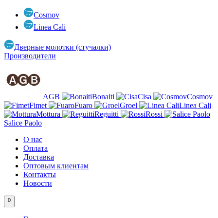
Cosmov
Linea Cali
Дверные молотки (стучалки)
Производители
AGB
Bonaiti
Cisa
Cosmov
Fimet
Fuaro
Groel
Linea Cali
Mottura
Reguitti
Rossi
Salice Paolo
О нас
Оплата
Доставка
Оптовым клиентам
Контакты
Новости
0