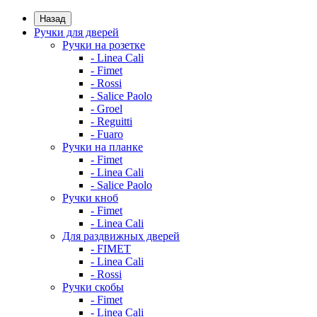
Назад
Ручки для дверей
Ручки на розетке
- Linea Cali
- Fimet
- Rossi
- Salice Paolo
- Groel
- Reguitti
- Fuaro
Ручки на планке
- Fimet
- Linea Cali
- Salice Paolo
Ручки кноб
- Fimet
- Linea Cali
Для раздвижных дверей
- FIMET
- Linea Cali
- Rossi
Ручки скобы
- Fimet
- Linea Cali