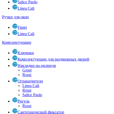
Salice Paolo
Linea Cali
Ручки для окон
Fimet
Linea Cali
Комплектующие
Ключики
Комплектующие для раздвижных дверей
Накладки на цилиндр
Groel
Rossi
Ограничители
Linea Cali
Rossi
Salice Paolo
Ригель
Rossi
Сантехнический фиксатор