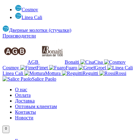
Cosmov
Linea Cali
Дверные молотки (стучалки)
Производители
AGB
Bonaiti
Cisa
Cosmov
Fimet
Fuaro
Groel
Linea Cali
Mottura
Reguitti
Rossi
Salice Paolo
О нас
Оплата
Доставка
Оптовым клиентам
Контакты
Новости
0