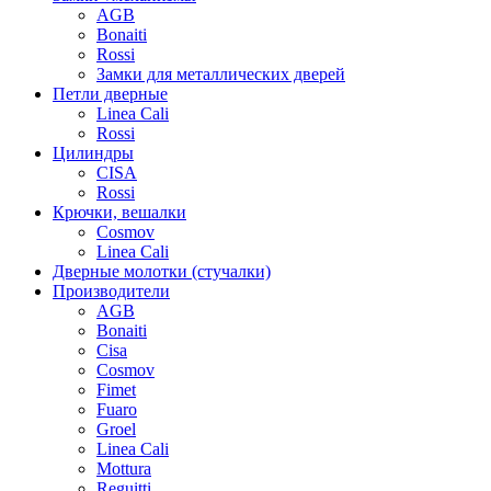
AGB
Bonaiti
Rossi
Замки для металлических дверей
Петли дверные
Linea Cali
Rossi
Цилиндры
CISA
Rossi
Крючки, вешалки
Cosmov
Linea Cali
Дверные молотки (стучалки)
Производители
AGB
Bonaiti
Cisa
Cosmov
Fimet
Fuaro
Groel
Linea Cali
Mottura
Reguitti