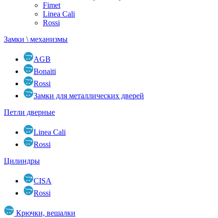
Fimet
Linea Cali
Rossi
Замки \ механизмы
AGB
Bonaiti
Rossi
Замки для металлических дверей
Петли дверные
Linea Cali
Rossi
Цилиндры
CISA
Rossi
Крючки, вешалки