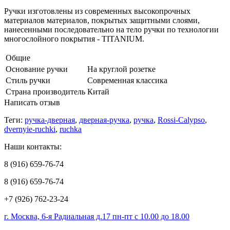
Ручки изготовлены из современных высокопрочных
материалов материалов, покрытых защитными слоями,
нанесенными последовательно на тело ручки по технологии
многослойного покрытия - TITANIUM.
Общие
Основание ручки
На круглой розетке
Стиль ручки
Современная классика
Страна производитель
Китай
Написать отзыв
Теги:
ручка-дверная
,
дверная-ручка
,
ручка
,
Rossi-Calypso
,
dvernyie-ruchki
,
ruchka
Наши контакты:
8 (916) 659-76-74
8 (916) 659-76-74
+7 (926) 762-23-24
г. Москва, 6-я Радиальная д.17 пн-пт с 10.00 до 18.00