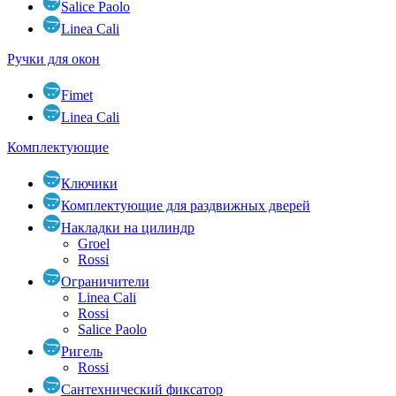
Salice Paolo
Linea Cali
Ручки для окон
Fimet
Linea Cali
Комплектующие
Ключики
Комплектующие для раздвижных дверей
Накладки на цилиндр
Groel
Rossi
Ограничители
Linea Cali
Rossi
Salice Paolo
Ригель
Rossi
Сантехнический фиксатор