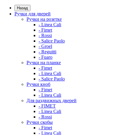
Назад
Ручки для дверей
Ручки на розетке
- Linea Cali
- Fimet
- Rossi
- Salice Paolo
- Groel
- Reguitti
- Fuaro
Ручки на планке
- Fimet
- Linea Cali
- Salice Paolo
Ручки кноб
- Fimet
- Linea Cali
Для раздвижных дверей
- FIMET
- Linea Cali
- Rossi
Ручки скобы
- Fimet
- Linea Cali