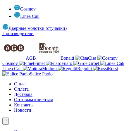
Cosmov
Linea Cali
Дверные молотки (стучалки)
Производители
AGB
Bonaiti
Cisa
Cosmov
Fimet
Fuaro
Groel
Linea Cali
Mottura
Reguitti
Rossi
Salice Paolo
О нас
Оплата
Доставка
Оптовым клиентам
Контакты
Новости
0