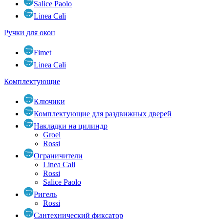
Salice Paolo
Linea Cali
Ручки для окон
Fimet
Linea Cali
Комплектующие
Ключики
Комплектующие для раздвижных дверей
Накладки на цилиндр
Groel
Rossi
Ограничители
Linea Cali
Rossi
Salice Paolo
Ригель
Rossi
Сантехнический фиксатор