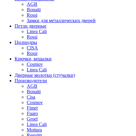
AGB
Bonaiti
Rossi
Замки для металлических дверей
Петли дверные
Linea Cali
Rossi
Цилиндры
CISA
Rossi
Крючки, вешалки
Cosmov
Linea Cali
Дверные молотки (стучалки)
Производители
AGB
Bonaiti
Cisa
Cosmov
Fimet
Fuaro
Groel
Linea Cali
Mottura
Reguitti