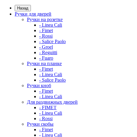
Назад
Ручки для дверей
Ручки на розетке
- Linea Cali
- Fimet
- Rossi
- Salice Paolo
- Groel
- Reguitti
- Fuaro
Ручки на планке
- Fimet
- Linea Cali
- Salice Paolo
Ручки кноб
- Fimet
- Linea Cali
Для раздвижных дверей
- FIMET
- Linea Cali
- Rossi
Ручки скобы
- Fimet
- Linea Cali