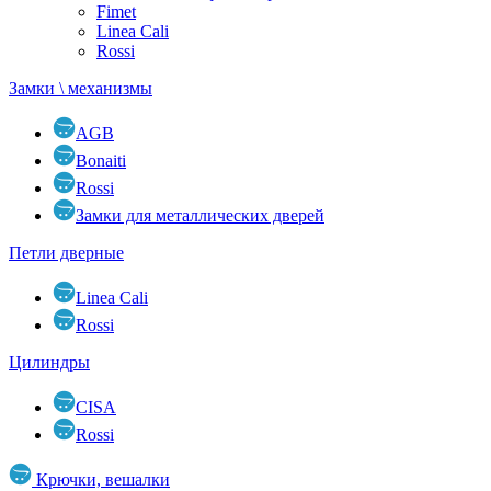
Fimet
Linea Cali
Rossi
Замки \ механизмы
AGB
Bonaiti
Rossi
Замки для металлических дверей
Петли дверные
Linea Cali
Rossi
Цилиндры
CISA
Rossi
Крючки, вешалки