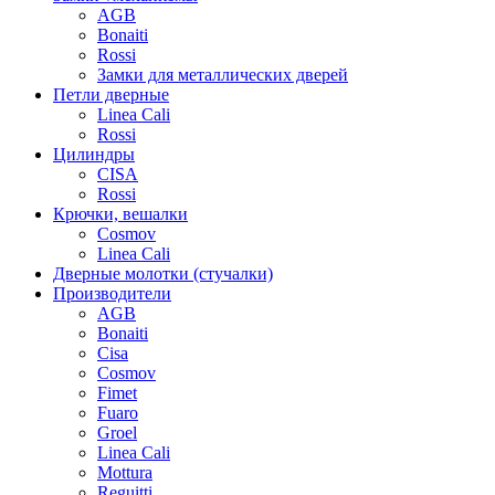
AGB
Bonaiti
Rossi
Замки для металлических дверей
Петли дверные
Linea Cali
Rossi
Цилиндры
CISA
Rossi
Крючки, вешалки
Cosmov
Linea Cali
Дверные молотки (стучалки)
Производители
AGB
Bonaiti
Cisa
Cosmov
Fimet
Fuaro
Groel
Linea Cali
Mottura
Reguitti