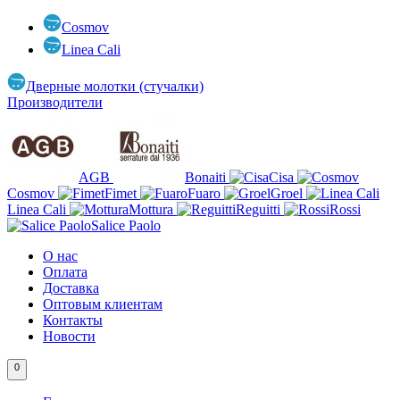
Cosmov
Linea Cali
Дверные молотки (стучалки)
Производители
AGB
Bonaiti
Cisa
Cosmov
Fimet
Fuaro
Groel
Linea Cali
Mottura
Reguitti
Rossi
Salice Paolo
О нас
Оплата
Доставка
Оптовым клиентам
Контакты
Новости
0