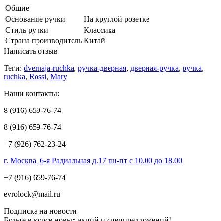
Общие
Основание ручки
На круглой розетке
Стиль ручки
Классика
Страна производитель
Китай
Написать отзыв
Теги:
dvernaja-ruchka
,
ручка-дверная
,
дверная-ручка
,
ручка
,
ruchka
,
Rossi
,
Mary
Наши контакты:
8 (916) 659-76-74
8 (916) 659-76-74
+7 (926) 762-23-24
г. Москва, 6-я Радиальная д.17 пн-пт с 10.00 до 18.00
+7 (916) 659-76-74
evrolock@mail.ru
Подписка на новости
Будьте в курсе новых акций и спецпредложений!