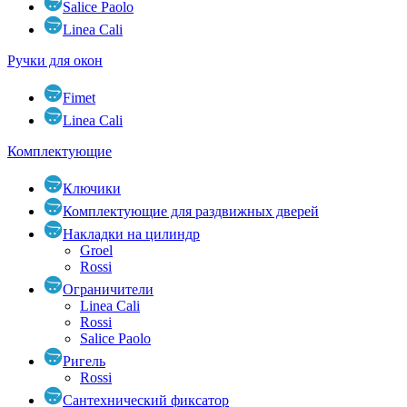
Salice Paolo
Linea Cali
Ручки для окон
Fimet
Linea Cali
Комплектующие
Ключики
Комплектующие для раздвижных дверей
Накладки на цилиндр
Groel
Rossi
Ограничители
Linea Cali
Rossi
Salice Paolo
Ригель
Rossi
Сантехнический фиксатор