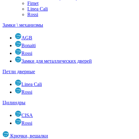
Fimet
Linea Cali
Rossi
Замки \ механизмы
AGB
Bonaiti
Rossi
Замки для металлических дверей
Петли дверные
Linea Cali
Rossi
Цилиндры
CISA
Rossi
Крючки, вешалки