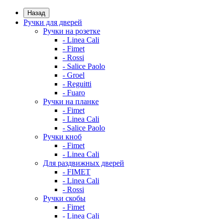
Назад
Ручки для дверей
Ручки на розетке
- Linea Cali
- Fimet
- Rossi
- Salice Paolo
- Groel
- Reguitti
- Fuaro
Ручки на планке
- Fimet
- Linea Cali
- Salice Paolo
Ручки кноб
- Fimet
- Linea Cali
Для раздвижных дверей
- FIMET
- Linea Cali
- Rossi
Ручки скобы
- Fimet
- Linea Cali