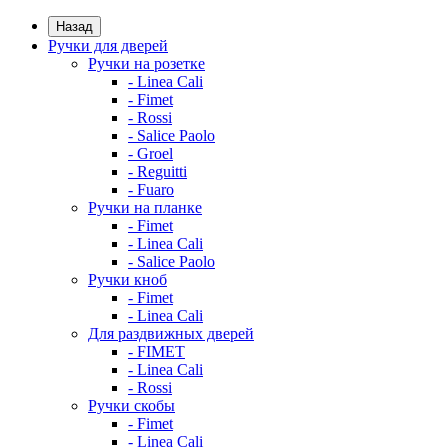
Назад
Ручки для дверей
Ручки на розетке
- Linea Cali
- Fimet
- Rossi
- Salice Paolo
- Groel
- Reguitti
- Fuaro
Ручки на планке
- Fimet
- Linea Cali
- Salice Paolo
Ручки кноб
- Fimet
- Linea Cali
Для раздвижных дверей
- FIMET
- Linea Cali
- Rossi
Ручки скобы
- Fimet
- Linea Cali