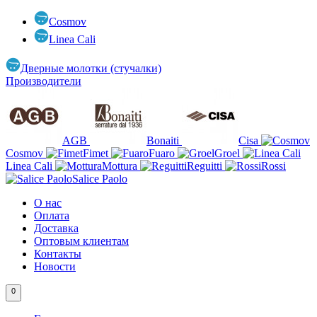
Cosmov
Linea Cali
Дверные молотки (стучалки)
Производители
AGB
Bonaiti
Cisa
Cosmov
Fimet
Fuaro
Groel
Linea Cali
Mottura
Reguitti
Rossi
Salice Paolo
О нас
Оплата
Доставка
Оптовым клиентам
Контакты
Новости
0