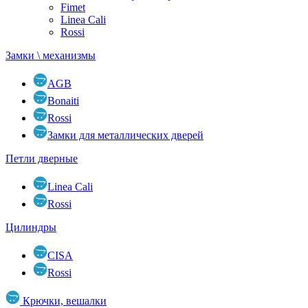
Fimet
Linea Cali
Rossi
Замки \ механизмы
AGB
Bonaiti
Rossi
Замки для металлических дверей
Петли дверные
Linea Cali
Rossi
Цилиндры
CISA
Rossi
Крючки, вешалки