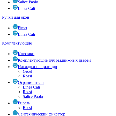
Salice Paolo
Linea Cali
Ручки для окон
Fimet
Linea Cali
Комплектующие
Ключики
Комплектующие для раздвижных дверей
Накладки на цилиндр
Groel
Rossi
Ограничители
Linea Cali
Rossi
Salice Paolo
Ригель
Rossi
Сантехнический фиксатор