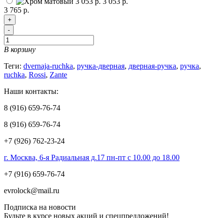
3 053 р.
3 765 р.
+
-
В корзину
Теги:
dvernaja-ruchka
,
ручка-дверная
,
дверная-ручка
,
ручка
,
ruchka
,
Rossi
,
Zante
Наши контакты:
8 (916) 659-76-74
8 (916) 659-76-74
+7 (926) 762-23-24
г. Москва, 6-я Радиальная д.17 пн-пт с 10.00 до 18.00
+7 (916) 659-76-74
evrolock@mail.ru
Подписка на новости
Будьте в курсе новых акций и спецпредложений!