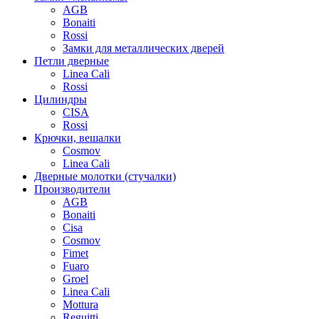
AGB
Bonaiti
Rossi
Замки для металлических дверей
Петли дверные
Linea Cali
Rossi
Цилиндры
CISA
Rossi
Крючки, вешалки
Cosmov
Linea Cali
Дверные молотки (стучалки)
Производители
AGB
Bonaiti
Cisa
Cosmov
Fimet
Fuaro
Groel
Linea Cali
Mottura
Reguitti