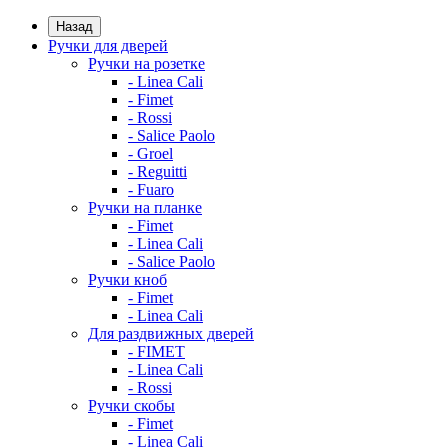
Назад
Ручки для дверей
Ручки на розетке
- Linea Cali
- Fimet
- Rossi
- Salice Paolo
- Groel
- Reguitti
- Fuaro
Ручки на планке
- Fimet
- Linea Cali
- Salice Paolo
Ручки кноб
- Fimet
- Linea Cali
Для раздвижных дверей
- FIMET
- Linea Cali
- Rossi
Ручки скобы
- Fimet
- Linea Cali