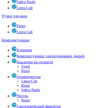
Salice Paolo
Linea Cali
Ручки для окон
Fimet
Linea Cali
Комплектующие
Ключики
Комплектующие для раздвижных дверей
Накладки на цилиндр
Groel
Rossi
Ограничители
Linea Cali
Rossi
Salice Paolo
Ригель
Rossi
Сантехнический фиксатор