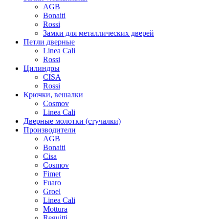
AGB
Bonaiti
Rossi
Замки для металлических дверей
Петли дверные
Linea Cali
Rossi
Цилиндры
CISA
Rossi
Крючки, вешалки
Cosmov
Linea Cali
Дверные молотки (стучалки)
Производители
AGB
Bonaiti
Cisa
Cosmov
Fimet
Fuaro
Groel
Linea Cali
Mottura
Reguitti