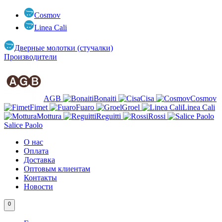
Cosmov
Linea Cali
Дверные молотки (стучалки)
Производители
AGB
Bonaiti
Cisa
Cosmov
Fimet
Fuaro
Groel
Linea Cali
Mottura
Reguitti
Rossi
Salice Paolo
О нас
Оплата
Доставка
Оптовым клиентам
Контакты
Новости
0