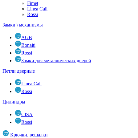
Fimet
Linea Cali
Rossi
Замки \ механизмы
AGB
Bonaiti
Rossi
Замки для металлических дверей
Петли дверные
Linea Cali
Rossi
Цилиндры
CISA
Rossi
Крючки, вешалки