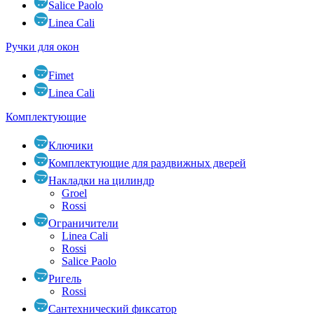
Salice Paolo
Linea Cali
Ручки для окон
Fimet
Linea Cali
Комплектующие
Ключики
Комплектующие для раздвижных дверей
Накладки на цилиндр
Groel
Rossi
Ограничители
Linea Cali
Rossi
Salice Paolo
Ригель
Rossi
Сантехнический фиксатор