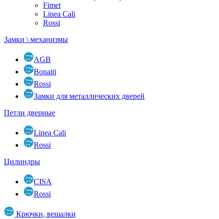
Fimet
Linea Cali
Rossi
Замки \ механизмы
AGB
Bonaiti
Rossi
Замки для металлических дверей
Петли дверные
Linea Cali
Rossi
Цилиндры
CISA
Rossi
Крючки, вешалки