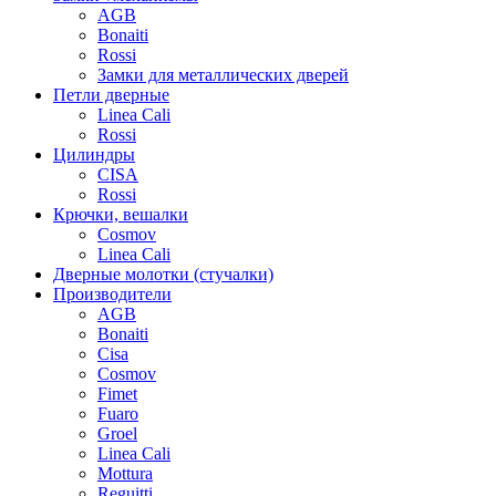
AGB
Bonaiti
Rossi
Замки для металлических дверей
Петли дверные
Linea Cali
Rossi
Цилиндры
CISA
Rossi
Крючки, вешалки
Cosmov
Linea Cali
Дверные молотки (стучалки)
Производители
AGB
Bonaiti
Cisa
Cosmov
Fimet
Fuaro
Groel
Linea Cali
Mottura
Reguitti