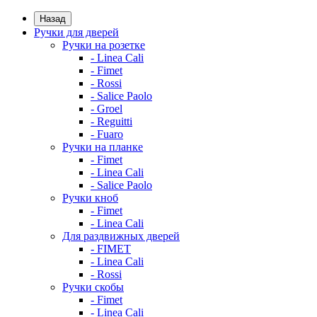
Назад
Ручки для дверей
Ручки на розетке
- Linea Cali
- Fimet
- Rossi
- Salice Paolo
- Groel
- Reguitti
- Fuaro
Ручки на планке
- Fimet
- Linea Cali
- Salice Paolo
Ручки кноб
- Fimet
- Linea Cali
Для раздвижных дверей
- FIMET
- Linea Cali
- Rossi
Ручки скобы
- Fimet
- Linea Cali