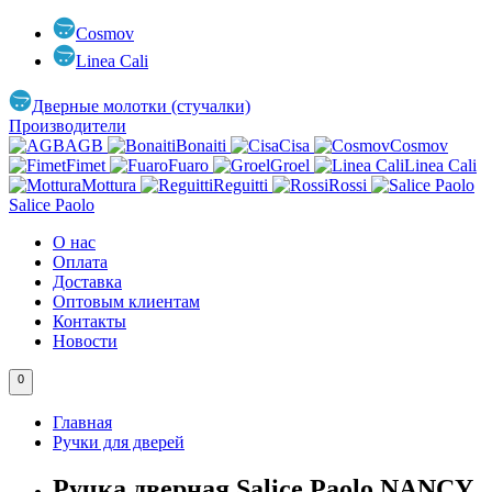
Cosmov
Linea Cali
Дверные молотки (стучалки)
Производители
AGB
Bonaiti
Cisa
Cosmov
Fimet
Fuaro
Groel
Linea Cali
Mottura
Reguitti
Rossi
Salice Paolo
О нас
Оплата
Доставка
Оптовым клиентам
Контакты
Новости
0
Главная
Ручки для дверей
Ручка дверная Salice Paolo NANCY