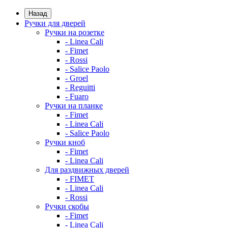
Назад
Ручки для дверей
Ручки на розетке
- Linea Cali
- Fimet
- Rossi
- Salice Paolo
- Groel
- Reguitti
- Fuaro
Ручки на планке
- Fimet
- Linea Cali
- Salice Paolo
Ручки кноб
- Fimet
- Linea Cali
Для раздвижных дверей
- FIMET
- Linea Cali
- Rossi
Ручки скобы
- Fimet
- Linea Cali