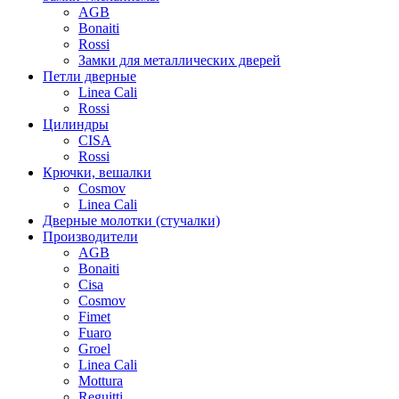
AGB
Bonaiti
Rossi
Замки для металлических дверей
Петли дверные
Linea Cali
Rossi
Цилиндры
CISA
Rossi
Крючки, вешалки
Cosmov
Linea Cali
Дверные молотки (стучалки)
Производители
AGB
Bonaiti
Cisa
Cosmov
Fimet
Fuaro
Groel
Linea Cali
Mottura
Reguitti