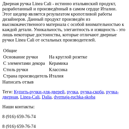
Дверная ручка Linea Cali - истинно итальянский продукт,
разработанный и произведённый в самом сердце Италии.
Этот шедевр является результатом кропотливой работы
дизайнеров. Данный продукт произведён из
высококачественного материала с особой внимательностью к
каждой детали. Уникальность, элегантность и изящность - это
лишь некоторые достоинства, которые отличают дверные
ручки Linea Cali от остальных производителей.
Общие
Основание ручки
На круглой розетке
С элементами декора
Керамика
Стиль ручки
Классика
Страна производитель
Италия
Написать отзыв
Теги:
Купить-ручки-для-дверей
,
ручка
,
ручка-скоба
,
ручка-
дверная
,
Linea-Cali
,
Dalia
,
dvernaja-ruchka-skoba
Наши контакты:
8 (916) 659-76-74
8 (916) 659-76-74