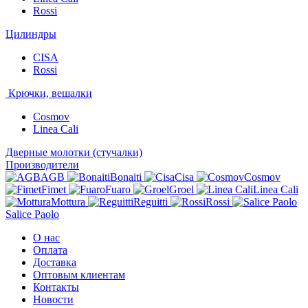
Rossi
Цилиндры
CISA
Rossi
Крючки, вешалки
Cosmov
Linea Cali
Дверные молотки (стучалки)
Производители
AGB
Bonaiti
Cisa
Cosmov
Fimet
Fuaro
Groel
Linea Cali
Mottura
Reguitti
Rossi
Salice Paolo
О нас
Оплата
Доставка
Оптовым клиентам
Контакты
Новости