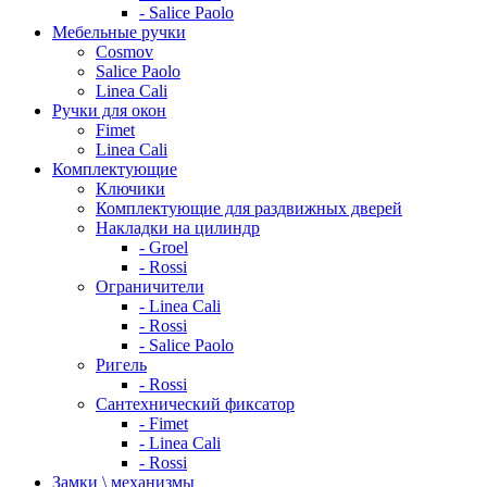
- Salice Paolo
Мебельные ручки
Cosmov
Salice Paolo
Linea Cali
Ручки для окон
Fimet
Linea Cali
Комплектующие
Ключики
Комплектующие для раздвижных дверей
Накладки на цилиндр
- Groel
- Rossi
Ограничители
- Linea Cali
- Rossi
- Salice Paolo
Ригель
- Rossi
Сантехнический фиксатор
- Fimet
- Linea Cali
- Rossi
Замки \ механизмы