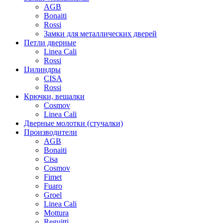
AGB
Bonaiti
Rossi
Замки для металлических дверей
Петли дверные
Linea Cali
Rossi
Цилиндры
CISA
Rossi
Крючки, вешалки
Cosmov
Linea Cali
Дверные молотки (стучалки)
Производители
AGB
Bonaiti
Cisa
Cosmov
Fimet
Fuaro
Groel
Linea Cali
Mottura
Reguitti