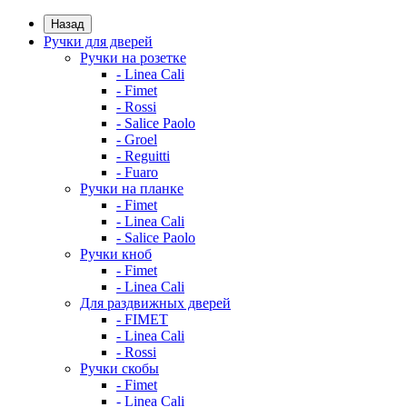
Назад
Ручки для дверей
Ручки на розетке
- Linea Cali
- Fimet
- Rossi
- Salice Paolo
- Groel
- Reguitti
- Fuaro
Ручки на планке
- Fimet
- Linea Cali
- Salice Paolo
Ручки кноб
- Fimet
- Linea Cali
Для раздвижных дверей
- FIMET
- Linea Cali
- Rossi
Ручки скобы
- Fimet
- Linea Cali