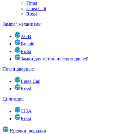
Fimet
Linea Cali
Rossi
Замки \ механизмы
AGB
Bonaiti
Rossi
Замки для металлических дверей
Петли дверные
Linea Cali
Rossi
Цилиндры
CISA
Rossi
Крючки, вешалки