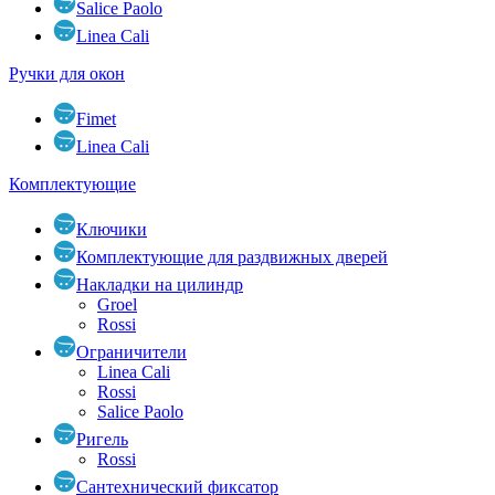
Salice Paolo
Linea Cali
Ручки для окон
Fimet
Linea Cali
Комплектующие
Ключики
Комплектующие для раздвижных дверей
Накладки на цилиндр
Groel
Rossi
Ограничители
Linea Cali
Rossi
Salice Paolo
Ригель
Rossi
Сантехнический фиксатор