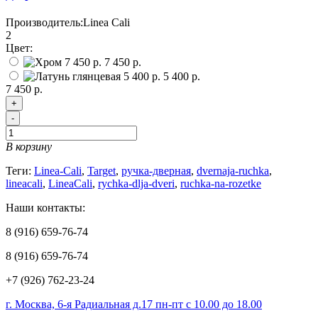
Производитель:
Linea Cali
2
Цвет:
7 450 р.
5 400 р.
7 450 р.
+
-
В корзину
Теги:
Linea-Cali
,
Target
,
ручка-дверная
,
dvernaja-ruchka
,
lineacali
,
LineaCali
,
rychka-dlja-dveri
,
ruchka-na-rozetke
Наши контакты:
8 (916) 659-76-74
8 (916) 659-76-74
+7 (926) 762-23-24
г. Москва, 6-я Радиальная д.17 пн-пт с 10.00 до 18.00