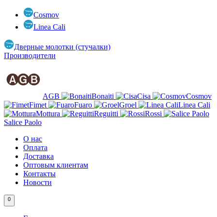
Cosmov
Linea Cali
Дверные молотки (стучалки)
Производители
AGB
Bonaiti
Cisa
Cosmov
Fimet
Fuaro
Groel
Linea Cali
Mottura
Reguitti
Rossi
Salice Paolo
О нас
Оплата
Доставка
Оптовым клиентам
Контакты
Новости
0