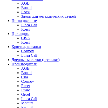
AGB
Bonaiti
Rossi
Замки для металлических дверей
Петли дверные
Linea Cali
Rossi
Цилиндры
CISA
Rossi
Крючки, вешалки
Cosmov
Linea Cali
Дверные молотки (стучалки)
Производители
AGB
Bonaiti
Cisa
Cosmov
Fimet
Fuaro
Groel
Linea Cali
Mottura
Reguitti