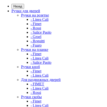
Назад
Ручки для дверей
Ручки на розетке
- Linea Cali
- Fimet
- Rossi
- Salice Paolo
- Groel
- Reguitti
- Fuaro
Ручки на планке
- Fimet
- Linea Cali
- Salice Paolo
Ручки кноб
- Fimet
- Linea Cali
Для раздвижных дверей
- FIMET
- Linea Cali
- Rossi
Ручки скобы
- Fimet
- Linea Cali