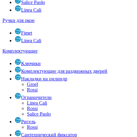
Salice Paolo
Linea Cali
Ручки для окон
Fimet
Linea Cali
Комплектующие
Ключики
Комплектующие для раздвижных дверей
Накладки на цилиндр
Groel
Rossi
Ограничители
Linea Cali
Rossi
Salice Paolo
Ригель
Rossi
Сантехнический фиксатор