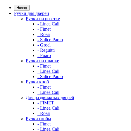
Назад
Ручки для дверей
Ручки на розетке
- Linea Cali
- Fimet
- Rossi
- Salice Paolo
- Groel
- Reguitti
- Fuaro
Ручки на планке
- Fimet
- Linea Cali
- Salice Paolo
Ручки кноб
- Fimet
- Linea Cali
Для раздвижных дверей
- FIMET
- Linea Cali
- Rossi
Ручки скобы
- Fimet
- Linea Cali