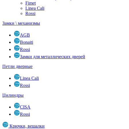
Fimet
Linea Cali
Rossi
Замки \ механизмы
AGB
Bonaiti
Rossi
Замки для металлических дверей
Петли дверные
Linea Cali
Rossi
Цилиндры
CISA
Rossi
Крючки, вешалки