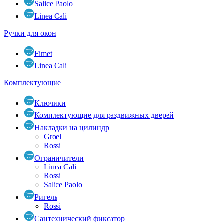
Salice Paolo
Linea Cali
Ручки для окон
Fimet
Linea Cali
Комплектующие
Ключики
Комплектующие для раздвижных дверей
Накладки на цилиндр
Groel
Rossi
Ограничители
Linea Cali
Rossi
Salice Paolo
Ригель
Rossi
Сантехнический фиксатор