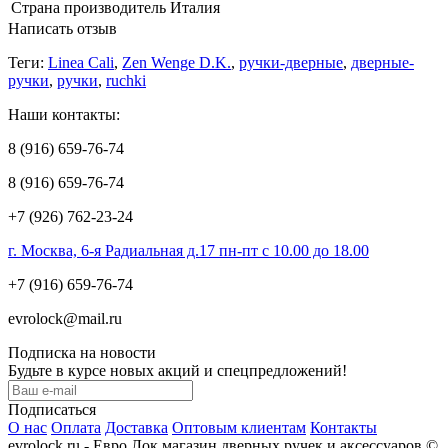
Страна производитель
Италия
Написать отзыв
Теги:
Linea Cali
,
Zen Wenge D.K.
,
ручки-дверные
,
дверные-
ручки
,
ручки
,
ruchki
Наши контакты:
8 (916) 659-76-74
8 (916) 659-76-74
+7 (926) 762-23-24
г. Москва, 6-я Радиальная д.17 пн-пт с 10.00 до 18.00
+7 (916) 659-76-74
evrolock@mail.ru
Подписка на новости
Будьте в курсе новых акций и спецпредложений!
Подписаться
О нас
Оплата
Доставка
Оптовым клиентам
Контакты
evrolock.ru - Евро Лок магазин дверных ручек и аксессуаров ©