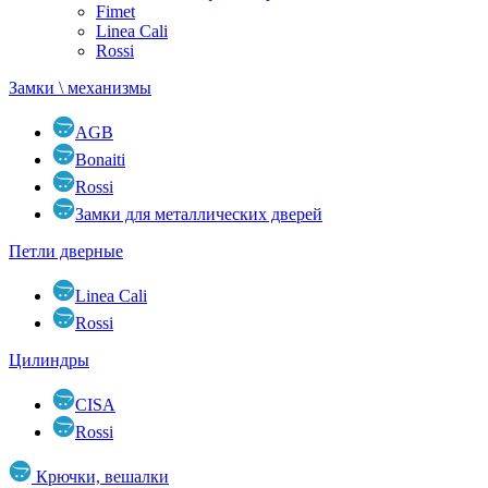
Fimet
Linea Cali
Rossi
Замки \ механизмы
AGB
Bonaiti
Rossi
Замки для металлических дверей
Петли дверные
Linea Cali
Rossi
Цилиндры
CISA
Rossi
Крючки, вешалки