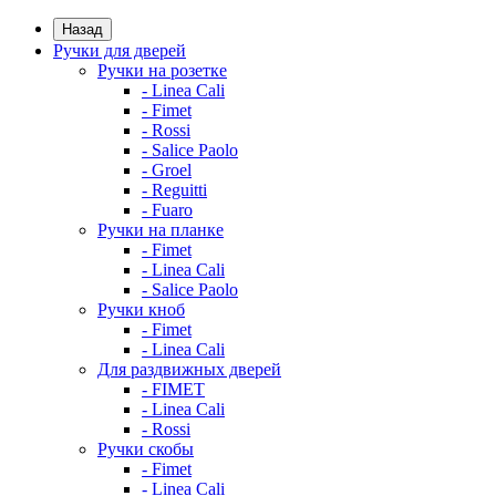
Назад
Ручки для дверей
Ручки на розетке
- Linea Cali
- Fimet
- Rossi
- Salice Paolo
- Groel
- Reguitti
- Fuaro
Ручки на планке
- Fimet
- Linea Cali
- Salice Paolo
Ручки кноб
- Fimet
- Linea Cali
Для раздвижных дверей
- FIMET
- Linea Cali
- Rossi
Ручки скобы
- Fimet
- Linea Cali