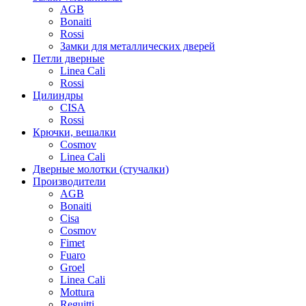
AGB
Bonaiti
Rossi
Замки для металлических дверей
Петли дверные
Linea Cali
Rossi
Цилиндры
CISA
Rossi
Крючки, вешалки
Cosmov
Linea Cali
Дверные молотки (стучалки)
Производители
AGB
Bonaiti
Cisa
Cosmov
Fimet
Fuaro
Groel
Linea Cali
Mottura
Reguitti