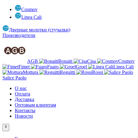
Cosmov
Linea Cali
Дверные молотки (стучалки)
Производители
AGB
Bonaiti
Cisa
Cosmov
Fimet
Fuaro
Groel
Linea Cali
Mottura
Reguitti
Rossi
Salice Paolo
О нас
Оплата
Доставка
Оптовым клиентам
Контакты
Новости
0