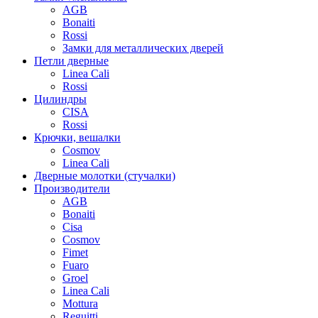
AGB
Bonaiti
Rossi
Замки для металлических дверей
Петли дверные
Linea Cali
Rossi
Цилиндры
CISA
Rossi
Крючки, вешалки
Cosmov
Linea Cali
Дверные молотки (стучалки)
Производители
AGB
Bonaiti
Cisa
Cosmov
Fimet
Fuaro
Groel
Linea Cali
Mottura
Reguitti