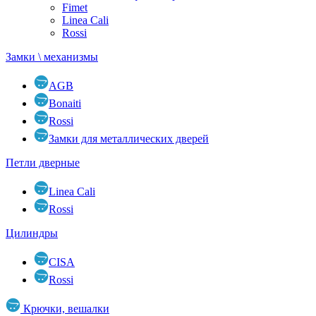
Fimet
Linea Cali
Rossi
Замки \ механизмы
AGB
Bonaiti
Rossi
Замки для металлических дверей
Петли дверные
Linea Cali
Rossi
Цилиндры
CISA
Rossi
Крючки, вешалки