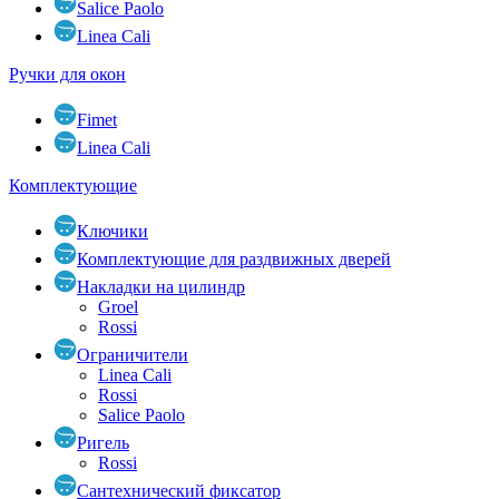
Salice Paolo
Linea Cali
Ручки для окон
Fimet
Linea Cali
Комплектующие
Ключики
Комплектующие для раздвижных дверей
Накладки на цилиндр
Groel
Rossi
Ограничители
Linea Cali
Rossi
Salice Paolo
Ригель
Rossi
Сантехнический фиксатор