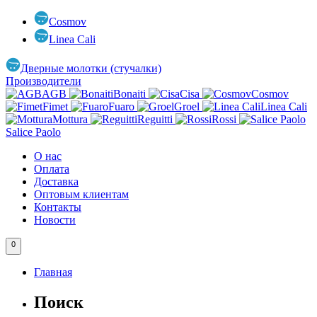
Cosmov
Linea Cali
Дверные молотки (стучалки)
Производители
AGB
Bonaiti
Cisa
Cosmov
Fimet
Fuaro
Groel
Linea Cali
Mottura
Reguitti
Rossi
Salice Paolo
О нас
Оплата
Доставка
Оптовым клиентам
Контакты
Новости
0
Главная
Поиск