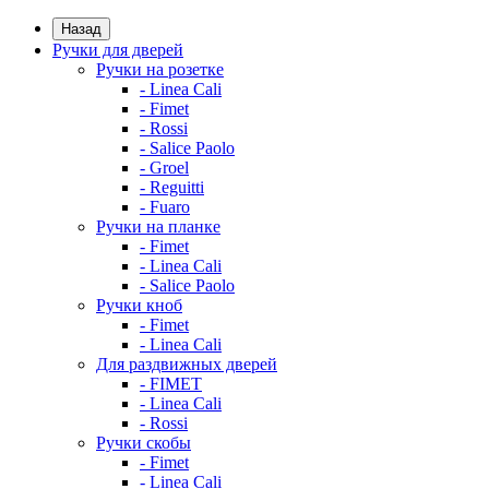
Назад
Ручки для дверей
Ручки на розетке
- Linea Cali
- Fimet
- Rossi
- Salice Paolo
- Groel
- Reguitti
- Fuaro
Ручки на планке
- Fimet
- Linea Cali
- Salice Paolo
Ручки кноб
- Fimet
- Linea Cali
Для раздвижных дверей
- FIMET
- Linea Cali
- Rossi
Ручки скобы
- Fimet
- Linea Cali