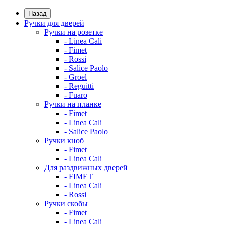
Назад
Ручки для дверей
Ручки на розетке
- Linea Cali
- Fimet
- Rossi
- Salice Paolo
- Groel
- Reguitti
- Fuaro
Ручки на планке
- Fimet
- Linea Cali
- Salice Paolo
Ручки кноб
- Fimet
- Linea Cali
Для раздвижных дверей
- FIMET
- Linea Cali
- Rossi
Ручки скобы
- Fimet
- Linea Cali