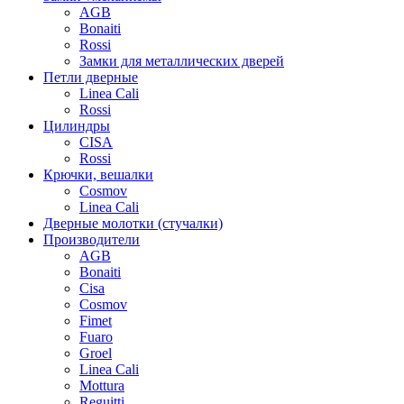
AGB
Bonaiti
Rossi
Замки для металлических дверей
Петли дверные
Linea Cali
Rossi
Цилиндры
CISA
Rossi
Крючки, вешалки
Cosmov
Linea Cali
Дверные молотки (стучалки)
Производители
AGB
Bonaiti
Cisa
Cosmov
Fimet
Fuaro
Groel
Linea Cali
Mottura
Reguitti