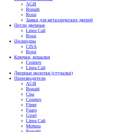
AGB
Bonaiti
Rossi
Замки для металлических дверей
Петли дверные
Linea Cali
Rossi
Цилиндры
CISA
Rossi
Крючки, вешалки
Cosmov
Linea Cali
Дверные молотки (стучалки)
Производители
AGB
Bonaiti
Cisa
Cosmov
Fimet
Fuaro
Groel
Linea Cali
Mottura
Reguitti