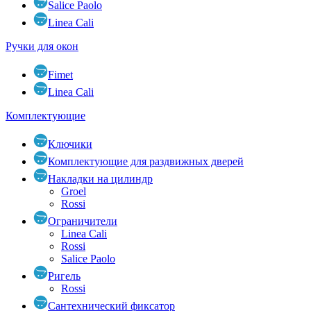
Salice Paolo
Linea Cali
Ручки для окон
Fimet
Linea Cali
Комплектующие
Ключики
Комплектующие для раздвижных дверей
Накладки на цилиндр
Groel
Rossi
Ограничители
Linea Cali
Rossi
Salice Paolo
Ригель
Rossi
Сантехнический фиксатор