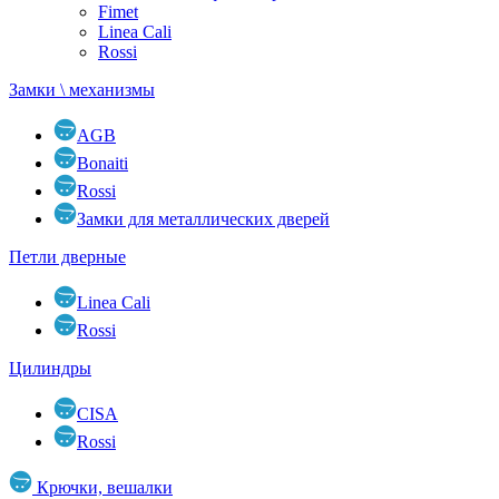
Fimet
Linea Cali
Rossi
Замки \ механизмы
AGB
Bonaiti
Rossi
Замки для металлических дверей
Петли дверные
Linea Cali
Rossi
Цилиндры
CISA
Rossi
Крючки, вешалки