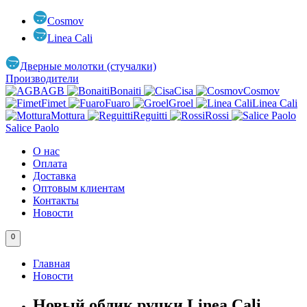
Cosmov
Linea Cali
Дверные молотки (стучалки)
Производители
AGB
Bonaiti
Cisa
Cosmov
Fimet
Fuaro
Groel
Linea Cali
Mottura
Reguitti
Rossi
Salice Paolo
О нас
Оплата
Доставка
Оптовым клиентам
Контакты
Новости
0
Главная
Новости
Новый облик ручки Linea Cali