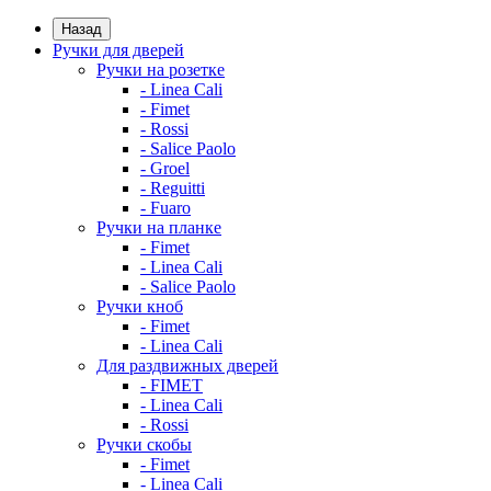
Назад
Ручки для дверей
Ручки на розетке
- Linea Cali
- Fimet
- Rossi
- Salice Paolo
- Groel
- Reguitti
- Fuaro
Ручки на планке
- Fimet
- Linea Cali
- Salice Paolo
Ручки кноб
- Fimet
- Linea Cali
Для раздвижных дверей
- FIMET
- Linea Cali
- Rossi
Ручки скобы
- Fimet
- Linea Cali