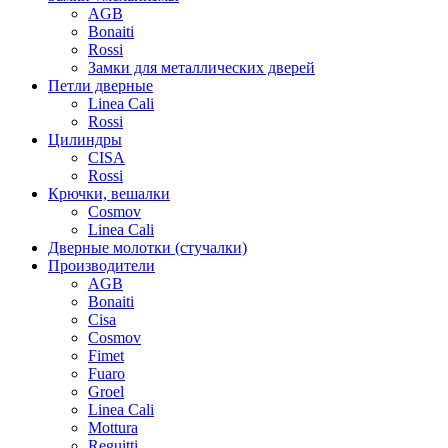
AGB
Bonaiti
Rossi
Замки для металлических дверей
Петли дверные
Linea Cali
Rossi
Цилиндры
CISA
Rossi
Крючки, вешалки
Cosmov
Linea Cali
Дверные молотки (стучалки)
Производители
AGB
Bonaiti
Cisa
Cosmov
Fimet
Fuaro
Groel
Linea Cali
Mottura
Reguitti