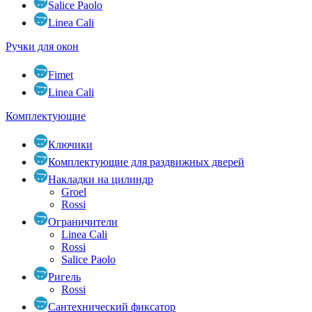
Salice Paolo
Linea Cali
Ручки для окон
Fimet
Linea Cali
Комплектующие
Ключики
Комплектующие для раздвижных дверей
Накладки на цилиндр
Groel
Rossi
Ограничители
Linea Cali
Rossi
Salice Paolo
Ригель
Rossi
Сантехнический фиксатор