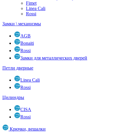
Fimet
Linea Cali
Rossi
Замки \ механизмы
AGB
Bonaiti
Rossi
Замки для металлических дверей
Петли дверные
Linea Cali
Rossi
Цилиндры
CISA
Rossi
Крючки, вешалки