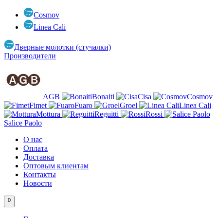
Cosmov
Linea Cali
Дверные молотки (стучалки)
Производители
AGB
Bonaiti
Cisa
Cosmov
Fimet
Fuaro
Groel
Linea Cali
Mottura
Reguitti
Rossi
Salice Paolo
О нас
Оплата
Доставка
Оптовым клиентам
Контакты
Новости
0