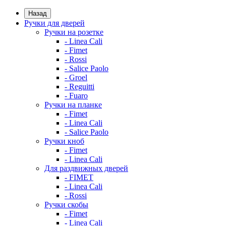
Назад
Ручки для дверей
Ручки на розетке
- Linea Cali
- Fimet
- Rossi
- Salice Paolo
- Groel
- Reguitti
- Fuaro
Ручки на планке
- Fimet
- Linea Cali
- Salice Paolo
Ручки кноб
- Fimet
- Linea Cali
Для раздвижных дверей
- FIMET
- Linea Cali
- Rossi
Ручки скобы
- Fimet
- Linea Cali